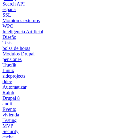
Search API
españa
SSL
Monitores externos
WPO
Inteligencia Artificial
Diseño
Tests
bolsa de horas
Módulos Drupal
pensiones
Traefik
Linux
sideprojects
ddev
Automatizar
Ralph
Drupal 8
audit
Evento
vivienda
Testing
MVP
Security
cache