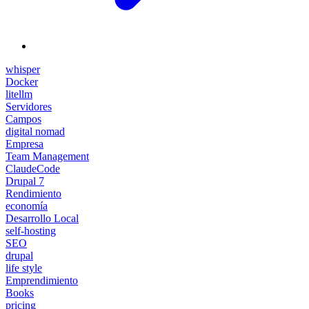
whisper
Docker
litellm
Servidores
Campos
digital nomad
Empresa
Team Management
ClaudeCode
Drupal 7
Rendimiento
economía
Desarrollo Local
self-hosting
SEO
drupal
life style
Emprendimiento
Books
pricing