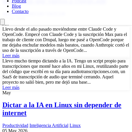
menos, así que vuelvo a OpenCode
Podcast
Blog
Contacto
anthropic
ClaudeCode
OpenCode
10 Jun 2026
Jun
Llevo desde el año pasado moviéndome entre Claude Code y
OpenCode. Empecé con Claude Code y la suscripción Max para el
trabajo de cliente con Drupal, luego me pasé a OpenCode porque
me dejaba enchufar modelos más baratos, cuando Anthropic cortó el
uso de la suscripción a través de OpenCode...
Leer más
Llevo mucho tiempo dictando a la IA. Tengo un script propio para
transcripciones que monté hace años en mi Linux, reutilizando parte
del código que escribí en su día para audiotranscripciones.com, un
SaaS de transcripción de audio que terminé cerrando. Aquel
proyecto no salió bien, pero me dejó una base...
Leer más
May
Dictar a la IA en Linux sin depender de
internet
Productividad
Inteligencia Artificial
Linux
05 May 2026