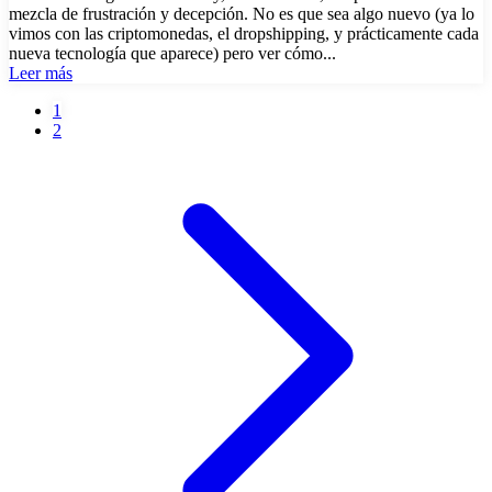
mezcla de frustración y decepción. No es que sea algo nuevo (ya lo
vimos con las criptomonedas, el dropshipping, y prácticamente cada
nueva tecnología que aparece) pero ver cómo...
Leer más
Página
1
actual
Página
2
Paginación