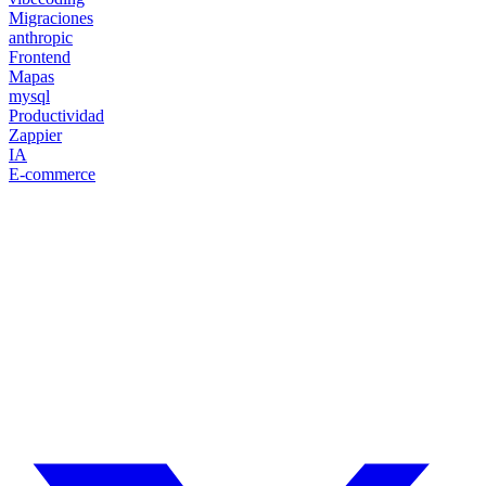
Migraciones
anthropic
Frontend
Mapas
mysql
Productividad
Zappier
IA
E-commerce
¿Necesitas un experto en Drupal?
Desarrollador Drupal senior, freelance, especializado en lo más
complejo: migraciones, sitios multilingüe, plataformas SaaS e
integración con Stripe. Uso IA para reducir tiempos y costes de
entrega, con revisión experta en cada línea de código.
Sin agencias, sin intermediarios. Contacto directo con quien hace el
trabajo.
CUÉNTAME SOBRE TU PROYECTO