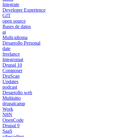
Integrate
Developer Experience
GIT
open source
Bases de datos
ai
Multi-idioma
Desarrollo Personal
date
freelance
Integromat
Drupal 10
Composer
DruScan
Updates
podcast
Desarrollo web
Multisitio
drupalcamp
Work
N8N
OpenCode
Drupal 9
SaaS
vibecoding