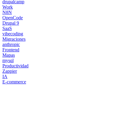
drupalcamp
Work
N8N
OpenCode
Drupal 9
SaaS
vibecoding
Migraciones
anthropic
Frontend
Mapas
mysql
Productividad
Zappier
IA
E-commerce
¿Necesitas un experto en Drupal?
Desarrollador Drupal senior, freelance, especializado en lo más
complejo: migraciones, sitios multilingüe, plataformas SaaS e
integración con Stripe. Uso IA para reducir tiempos y costes de
entrega, con revisión experta en cada línea de código.
Sin agencias, sin intermediarios. Contacto directo con quien hace el