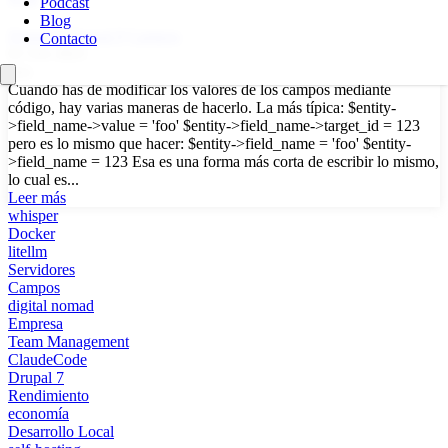
Podcast
Blog
Drupal 8
Drupal 9
Campos
Contacto
01 Oct 2021
Oct
Cuando has de modificar los valores de los campos mediante
código, hay varias maneras de hacerlo. La más típica: $entity-
>field_name->value = 'foo' $entity->field_name->target_id = 123
pero es lo mismo que hacer: $entity->field_name = 'foo' $entity-
>field_name = 123 Esa es una forma más corta de escribir lo mismo,
lo cual es...
Leer más
whisper
Docker
litellm
Servidores
Campos
digital nomad
Empresa
Team Management
ClaudeCode
Drupal 7
Rendimiento
economía
Desarrollo Local