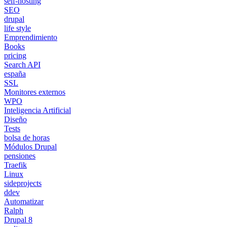
self-hosting
SEO
drupal
life style
Emprendimiento
Books
pricing
Search API
españa
SSL
Monitores externos
WPO
Inteligencia Artificial
Diseño
Tests
bolsa de horas
Módulos Drupal
pensiones
Traefik
Linux
sideprojects
ddev
Automatizar
Ralph
Drupal 8