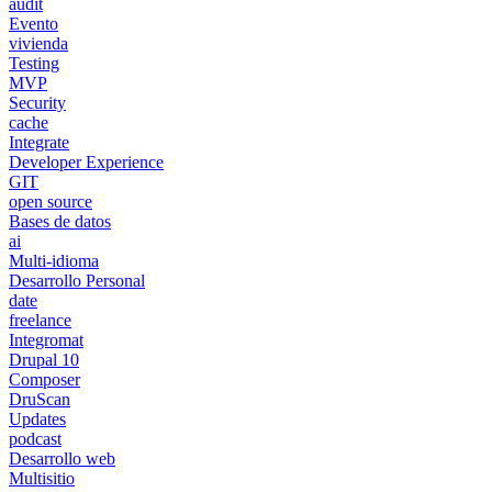
audit
Evento
vivienda
Testing
MVP
Security
cache
Integrate
Developer Experience
GIT
open source
Bases de datos
ai
Multi-idioma
Desarrollo Personal
date
freelance
Integromat
Drupal 10
Composer
DruScan
Updates
podcast
Desarrollo web
Multisitio