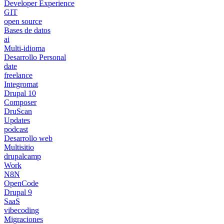
Developer Experience
GIT
open source
Bases de datos
ai
Multi-idioma
Desarrollo Personal
date
freelance
Integromat
Drupal 10
Composer
DruScan
Updates
podcast
Desarrollo web
Multisitio
drupalcamp
Work
N8N
OpenCode
Drupal 9
SaaS
vibecoding
Migraciones