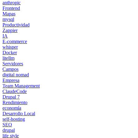
anthropic
Frontend
Mapas
mysql
Productividad
Zappier
IA
E-commerce
whisper
Docker
litellm
Servidores
Campos
digital nomad
Empresa
Team Management
ClaudeCode
Drupal 7
Rendimiento
economía
Desarrollo Local
self-hosting
SEO
drupal
life style