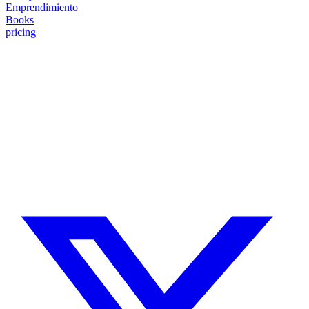
Emprendimiento
Books
pricing
¿Necesitas un experto en Drupal?
Desarrollador Drupal senior, freelance, especializado en lo más
complejo: migraciones, sitios multilingüe, plataformas SaaS e
integración con Stripe. Uso IA para reducir tiempos y costes de
entrega, con revisión experta en cada línea de código.
Sin agencias, sin intermediarios. Contacto directo con quien hace el
trabajo.
CUÉNTAME SOBRE TU PROYECTO