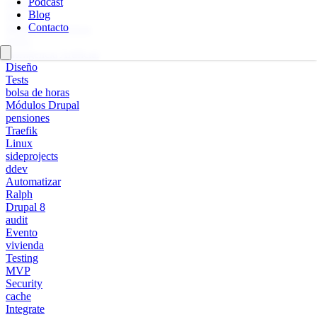
Podcast
españa
Blog
SSL
Contacto
Monitores externos
WPO
Inteligencia Artificial
Diseño
Tests
bolsa de horas
Módulos Drupal
pensiones
Traefik
Linux
sideprojects
ddev
Automatizar
Ralph
Drupal 8
audit
Evento
vivienda
Testing
MVP
Security
cache
Integrate