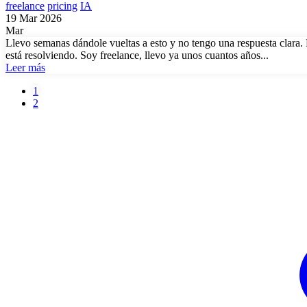
freelance
pricing
IA
19 Mar 2026
Mar
Llevo semanas dándole vueltas a esto y no tengo una respuesta clara. 
está resolviendo. Soy freelance, llevo ya unos cuantos años...
Leer más
Página
1
actual
Página
2
Paginación