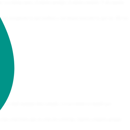
cta. La misma tarea, el mismo prompt, el mismo modelo. Y de repente
uera arreglando lo que pudiera y me dejara marcado lo que no. Me fui
r y lo dejó bastante bien armado. La newsletter la mandó por
olar soluciones que no eran las correctas. Quería contarlos porque