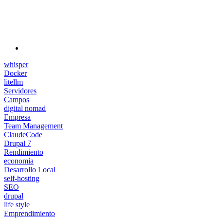
whisper
Docker
litellm
Servidores
Campos
digital nomad
Empresa
Team Management
ClaudeCode
Drupal 7
Rendimiento
economía
Desarrollo Local
self-hosting
SEO
drupal
life style
Emprendimiento