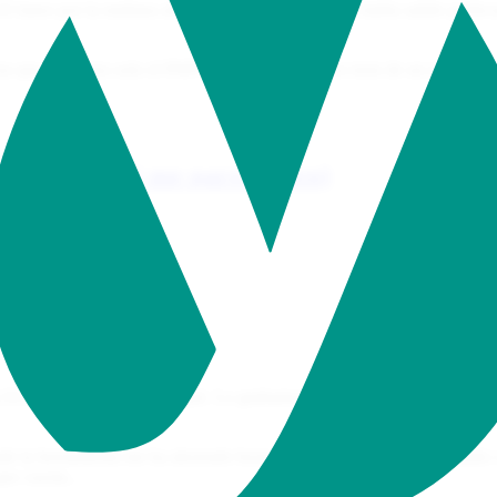
l lunes por la mañana abrí una tarea que el viernes había salido perfe
ra que se pasara solo el PHPStan, el PHPCS y los tests de un módulo, f
vagos (y a mí me parece bien)
 Reactiva
IA en el día a día con Drupal. Lo grabamos, lo resumió en su newslette
nde la herramienta me ha ahorrado horas, pero también me ha intentado c
ue cuesta...