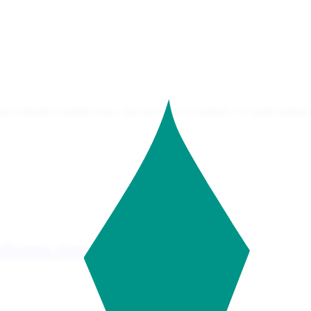
aya llegado a saberlo todo, sino justo por lo contrario. Sé perfectame
thropic tiene un buen día