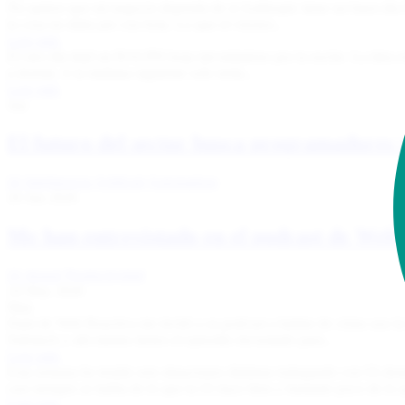
No quiero que mi negocio dependa de si Anthropic tiene un buen día E
la cosa no daba pie con bola. Lo que el viernes...
Leer más
El otro día dejé un RALPH loop ejecutándose por la noche. La idea e
a dormir. A la mañana siguiente solo tenía...
Leer más
Jun
El futuro del sector busca programadores 
IA
Inteligencia Artificial
Automatizar
20 Jun 2026
Me han entrevistado en el podcast de Web
IA
drupal
Productividad
24 May 2026
May
Dani de Web Reactiva me invitó a su podcast a hablar de cómo uso la 
Substack y ahí mismo tienes el episodio incrustado para...
Leer más
Esta semana he tenido seis situaciones distintas trabajando con IA do
casi siempre se habla de lo que la IA hace bien y bastante poco de lo q
Leer más