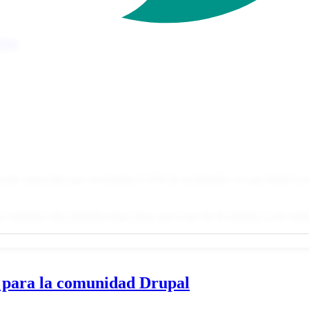
ana
 anunciaba que recortaban el 14% de la plantilla. Lo que llamó la aten
 semanas más puliendo bugs raros, pero este fin de semana ya he podido
 para la comunidad Drupal