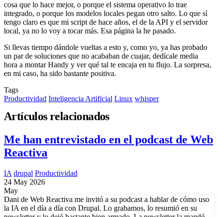
cosa que lo hace mejor, o porque el sistema operativo lo trae
integrado, o porque los modelos locales pegan otro salto. Lo que sí
tengo claro es que mi script de hace años, el de la API y el servidor
local, ya no lo voy a tocar más. Esa página la he pasado.
Si llevas tiempo dándole vueltas a esto y, como yo, ya has probado
un par de soluciones que no acababan de cuajar, dedícale media
hora a montar Handy y ver qué tal te encaja en tu flujo. La sorpresa,
en mi caso, ha sido bastante positiva.
Tags
Productividad
Inteligencia Artificial
Linux
whisper
Artículos relacionados
Me han entrevistado en el podcast de Web
Reactiva
IA
drupal
Productividad
24 May 2026
May
Dani de Web Reactiva me invitó a su podcast a hablar de cómo uso
la IA en el día a día con Drupal. Lo grabamos, lo resumió en su
newsletter y lo dejó bastante bien armado. La newsletter la mandó