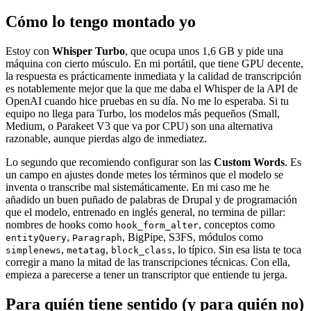
Cómo lo tengo montado yo
Estoy con
Whisper Turbo
, que ocupa unos 1,6 GB y pide una
máquina con cierto músculo. En mi portátil, que tiene GPU decente,
la respuesta es prácticamente inmediata y la calidad de transcripción
es notablemente mejor que la que me daba el Whisper de la API de
OpenAI cuando hice pruebas en su día. No me lo esperaba. Si tu
equipo no llega para Turbo, los modelos más pequeños (Small,
Medium, o Parakeet V3 que va por CPU) son una alternativa
razonable, aunque pierdas algo de inmediatez.
Lo segundo que recomiendo configurar son las
Custom Words
. Es
un campo en ajustes donde metes los términos que el modelo se
inventa o transcribe mal sistemáticamente. En mi caso me he
añadido un buen puñado de palabras de Drupal y de programación
que el modelo, entrenado en inglés general, no termina de pillar:
nombres de hooks como
, conceptos como
hook_form_alter
,
, BigPipe, S3FS, módulos como
entityQuery
Paragraph
,
,
, lo típico. Sin esa lista te toca
simplenews
metatag
block_class
corregir a mano la mitad de las transcripciones técnicas. Con ella,
empieza a parecerse a tener un transcriptor que entiende tu jerga.
Para quién tiene sentido (y para quién no)