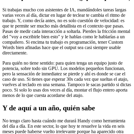
Si trabajas mucho con asistentes de IA, mandándoles tareas largas
varias veces al día, dictar en lugar de teclear te cambia el ritmo de
trabajo. Y, como decía antes, no es solo cuestión de velocidad: es
que te permite ser mucho más detallista en el contexto que pasas.
Pasas de medir cada interacción a soltarla. Pierdes la fricción mental
del "voy a escribirle bien esto" y le hablas como le hablarías a un
compañero. Si encima tu trabajo es programación, tener Custom
Words bien afinadas hace que el output sea casi siempre usable
directamente.
Para quién no tiene sentido: para quien tenga un equipo justo de
potencia, sobre todo sin GPU. Los modelos pequeños funcionan,
pero la sensación de inmediatez se pierde y ahí es donde se cae el
caso de uso. Si tienes que esperar 30s cada vez que sueltas el atajo,
vuelves al teclado en una semana. Tampoco le sacas partido si dictas
poco. Si solo lo usas dos veces al día, montar el flujo entero aporta
menos de lo que cuesta acordarse del atajo.
Y de aquí a un año, quién sabe
No tengo claro hasta cuándo me durará Handy como herramienta
del día a día. En este sector, lo que hoy te resuelve la vida en seis
meses puede haberse vuelto irrelevante porque ha aparecido otra