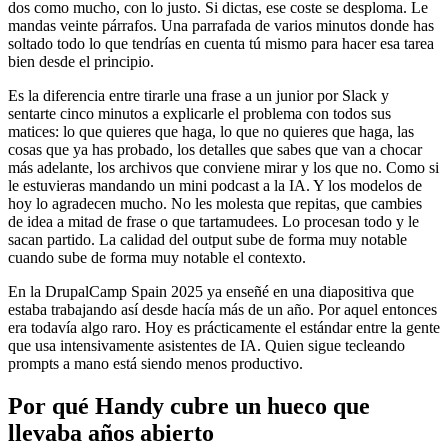
dos como mucho, con lo justo. Si dictas, ese coste se desploma. Le
mandas veinte párrafos. Una parrafada de varios minutos donde has
soltado todo lo que tendrías en cuenta tú mismo para hacer esa tarea
bien desde el principio.
Es la diferencia entre tirarle una frase a un junior por Slack y
sentarte cinco minutos a explicarle el problema con todos sus
matices: lo que quieres que haga, lo que no quieres que haga, las
cosas que ya has probado, los detalles que sabes que van a chocar
más adelante, los archivos que conviene mirar y los que no. Como si
le estuvieras mandando un mini podcast a la IA. Y los modelos de
hoy lo agradecen mucho. No les molesta que repitas, que cambies
de idea a mitad de frase o que tartamudees. Lo procesan todo y le
sacan partido. La calidad del output sube de forma muy notable
cuando sube de forma muy notable el contexto.
En la DrupalCamp Spain 2025 ya enseñé en una diapositiva que
estaba trabajando así desde hacía más de un año. Por aquel entonces
era todavía algo raro. Hoy es prácticamente el estándar entre la gente
que usa intensivamente asistentes de IA. Quien sigue tecleando
prompts a mano está siendo menos productivo.
Por qué Handy cubre un hueco que
llevaba años abierto