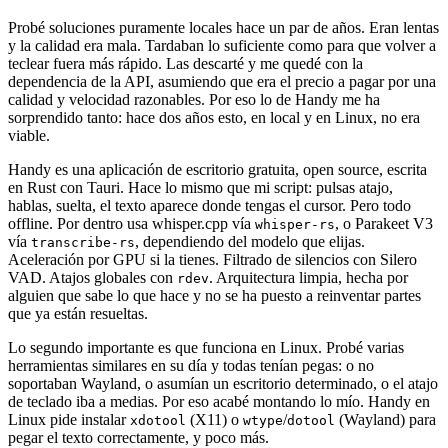
Probé soluciones puramente locales hace un par de años. Eran lentas
y la calidad era mala. Tardaban lo suficiente como para que volver a
teclear fuera más rápido. Las descarté y me quedé con la
dependencia de la API, asumiendo que era el precio a pagar por una
calidad y velocidad razonables. Por eso lo de Handy me ha
sorprendido tanto: hace dos años esto, en local y en Linux, no era
viable.
Handy es una aplicación de escritorio gratuita, open source, escrita
en Rust con Tauri. Hace lo mismo que mi script: pulsas atajo,
hablas, suelta, el texto aparece donde tengas el cursor. Pero todo
offline. Por dentro usa whisper.cpp vía
, o Parakeet V3
whisper-rs
vía
, dependiendo del modelo que elijas.
transcribe-rs
Aceleración por GPU si la tienes. Filtrado de silencios con Silero
VAD. Atajos globales con
. Arquitectura limpia, hecha por
rdev
alguien que sabe lo que hace y no se ha puesto a reinventar partes
que ya están resueltas.
Lo segundo importante es que funciona en Linux. Probé varias
herramientas similares en su día y todas tenían pegas: o no
soportaban Wayland, o asumían un escritorio determinado, o el atajo
de teclado iba a medias. Por eso acabé montando lo mío. Handy en
Linux pide instalar
(X11) o
/
(Wayland) para
xdotool
wtype
dotool
pegar el texto correctamente, y poco más.