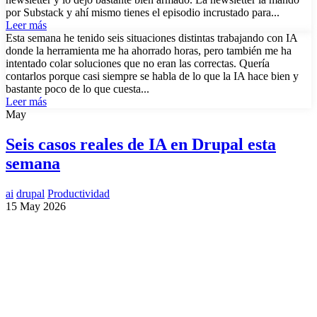
por Substack y ahí mismo tienes el episodio incrustado para...
Leer más
Esta semana he tenido seis situaciones distintas trabajando con IA
donde la herramienta me ha ahorrado horas, pero también me ha
intentado colar soluciones que no eran las correctas. Quería
contarlos porque casi siempre se habla de lo que la IA hace bien y
bastante poco de lo que cuesta...
Leer más
May
Seis casos reales de IA en Drupal esta
semana
ai
drupal
Productividad
15 May 2026
¿Necesitas un experto en Drupal?
Desarrollador Drupal senior, freelance, especializado en lo más
complejo: migraciones, sitios multilingüe, plataformas SaaS e
integración con Stripe. Uso IA para reducir tiempos y costes de
entrega, con revisión experta en cada línea de código.