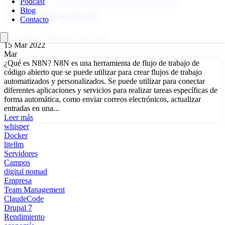
es N8N? ¿Diferencias con Zapier e
Podcast
Blog
Make/Integromat?
Contacto
Automatizar
Integrate
Integromat
15 Mar 2022
Mar
¿Qué es N8N? N8N es una herramienta de flujo de trabajo de
código abierto que se puede utilizar para crear flujos de trabajo
automatizados y personalizados. Se puede utilizar para conectar
diferentes aplicaciones y servicios para realizar tareas específicas de
forma automática, como enviar correos electrónicos, actualizar
entradas en una...
Leer más
whisper
Docker
litellm
Servidores
Campos
digital nomad
Empresa
Team Management
ClaudeCode
Drupal 7
Rendimiento