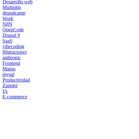
Desarrollo web
Multisitio
drupalcamp
Work
N8N
OpenCode
Drupal 9
SaaS
vibecoding
Migraciones
anthropic
Frontend
Mapas
mysql
Productividad
Zappier
IA
E-commerce
¿Necesitas un experto en Drupal?
Desarrollador Drupal senior, freelance, especializado en lo más
complejo: migraciones, sitios multilingüe, plataformas SaaS e
integración con Stripe. Uso IA para reducir tiempos y costes de
entrega, con revisión experta en cada línea de código.