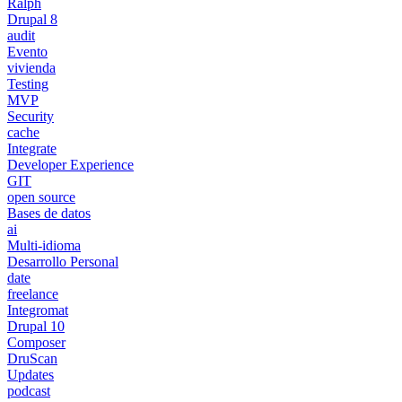
Ralph
Drupal 8
audit
Evento
vivienda
Testing
MVP
Security
cache
Integrate
Developer Experience
GIT
open source
Bases de datos
ai
Multi-idioma
Desarrollo Personal
date
freelance
Integromat
Drupal 10
Composer
DruScan
Updates
podcast