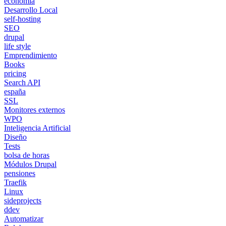
economía
Desarrollo Local
self-hosting
SEO
drupal
life style
Emprendimiento
Books
pricing
Search API
españa
SSL
Monitores externos
WPO
Inteligencia Artificial
Diseño
Tests
bolsa de horas
Módulos Drupal
pensiones
Traefik
Linux
sideprojects
ddev
Automatizar