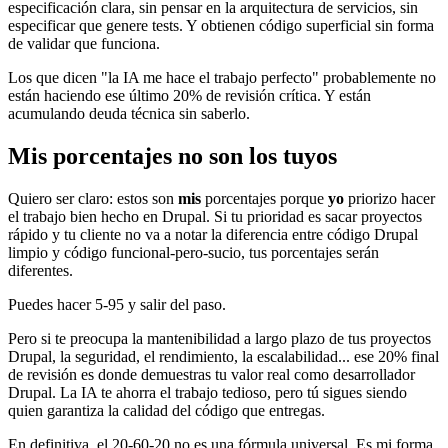
especificación clara, sin pensar en la arquitectura de servicios, sin
especificar que genere tests. Y obtienen código superficial sin forma
de validar que funciona.
Los que dicen "la IA me hace el trabajo perfecto" probablemente no
están haciendo ese último 20% de revisión crítica. Y están
acumulando deuda técnica sin saberlo.
Mis porcentajes no son los tuyos
Quiero ser claro: estos son
mis
porcentajes porque
yo
priorizo hacer
el trabajo bien hecho en Drupal. Si tu prioridad es sacar proyectos
rápido y tu cliente no va a notar la diferencia entre código Drupal
limpio y código funcional-pero-sucio, tus porcentajes serán
diferentes.
Puedes hacer 5-95 y salir del paso.
Pero si te preocupa la mantenibilidad a largo plazo de tus proyectos
Drupal, la seguridad, el rendimiento, la escalabilidad... ese 20% final
de revisión es donde demuestras tu valor real como desarrollador
Drupal. La IA te ahorra el trabajo tedioso, pero tú sigues siendo
quien garantiza la calidad del código que entregas.
En definitiva, el 20-60-20 no es una fórmula universal. Es mi forma