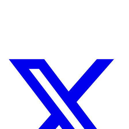
Desarrollador Drupal senior, freelance, especializado en lo más
complejo: migraciones, sitios multilingüe, plataformas SaaS e
integración con Stripe. Uso IA para reducir tiempos y costes de
entrega, con revisión experta en cada línea de código.
Sin agencias, sin intermediarios. Contacto directo con quien hace el
trabajo.
CUÉNTAME SOBRE TU PROYECTO