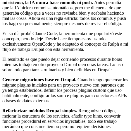
mi sistema, la IA nunca hace commits ni push.
Antes permitía
que la IA hiciera commits automáticos, pero me di cuenta de que
generaba código que a veces no revisaba bien y acababa haciendo
mal las cosas. Ahora es una regla estricta: todos los commits y push
los hago yo personalmente, siempre después de revisar el código.
En su día probé Claude Code, la herramienta que popularizó este
concepto, pero lo dejé. Desde hace tiempo estoy usando
exclusivamente OpenCode y he adaptado el concepto de Ralph a mi
flujo de trabajo Drupal con esta herramienta.
El resultado es que puedo dejar corriendo procesos durante horas
mientras trabajo en otro proyecto Drupal o en otras tareas. Lo uso
sobre todo para tareas rutinarias y bien definidas en Drupal:
Generar migraciones base en Drupal.
Cuando tengo que crear los
migrate plugins iniciales para un proyecto nuevo con patrones que
ya tengo establecidos, definir los process plugins custom que uso
habitualmente, configurar los source plugins para conectores a APIs
o bases de datos externas.
Refactorizar módulos Drupal simples.
Reorganizar código,
mejorar la estructura de los servicios, añadir type hints, convertir
funciones procedural en servicios inyectables, todo ese trabajo
mecánico que consume tiempo pero no requiere decisiones