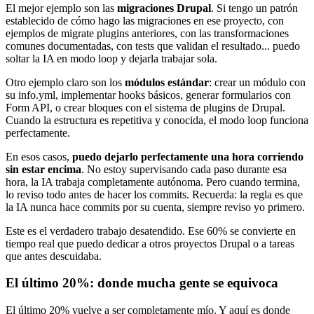
El mejor ejemplo son las
migraciones Drupal
. Si tengo un patrón
establecido de cómo hago las migraciones en ese proyecto, con
ejemplos de migrate plugins anteriores, con las transformaciones
comunes documentadas, con tests que validan el resultado... puedo
soltar la IA en modo loop y dejarla trabajar sola.
Otro ejemplo claro son los
módulos estándar
: crear un módulo con
su info.yml, implementar hooks básicos, generar formularios con
Form API, o crear bloques con el sistema de plugins de Drupal.
Cuando la estructura es repetitiva y conocida, el modo loop funciona
perfectamente.
En esos casos,
puedo dejarlo perfectamente una hora corriendo
sin estar encima
. No estoy supervisando cada paso durante esa
hora, la IA trabaja completamente autónoma. Pero cuando termina,
lo reviso todo antes de hacer los commits. Recuerda: la regla es que
la IA nunca hace commits por su cuenta, siempre reviso yo primero.
Este es el verdadero trabajo desatendido. Ese 60% se convierte en
tiempo real que puedo dedicar a otros proyectos Drupal o a tareas
que antes descuidaba.
El último 20%: donde mucha gente se equivoca
El último 20% vuelve a ser completamente mío. Y aquí es donde