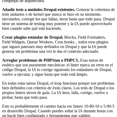
complejas de arquitectura.
Añadir tests a módulos Drupal existentes.
Generar la cobertura de
tests unitarios o de kernel que nunca se hizo en su momento,
ejecutarlos, corregir los que fallan, iterar hasta que todo pasa. Drupal
tiene un sistema de testing muy potente y la IA puede aprovecharlo
bien cuando sabe qué está haciendo.
Crear plugins estándar de Drupal.
Blocks, Field Formatters,
Field Widgets, Queue Workers, Cron hooks... todos esos plugins
que siguen patrones muy definidos en Drupal y que la IA puede
generar sin problemas una vez le das el contexto adecuado.
Arreglar problemas de PHPStan o PHPCS.
Esas tareas de
estático que son puramente mecánicas: el linter marca un error en el
código Drupal, la IA lo corrige siguiendo los estándares de Drupal,
vuelve a ejecutar, y sigue hasta que todo está limpio.
En todas estas tareas Drupal, el loop funciona porque son problemas
bien definidos con criterios de éxito claros. Los tests de Drupal o los
propios linters sirven de guía. La IA itera, falla, corrige, vuelve a
probar, hasta que todo pasa.
Esto es probablemente el camino hacia ese futuro 10-80-10 o 5-90-5
en desarrollo Drupal. Cuando puedes soltar la IA durante horas con
un bucle bien configurado y herramientas que validen