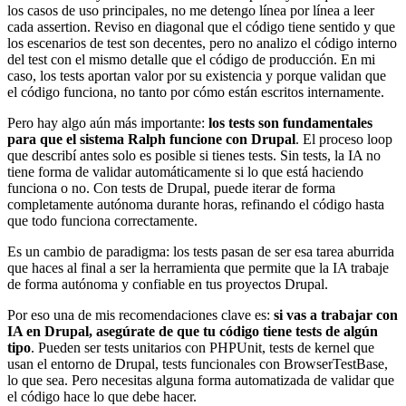
los casos de uso principales, no me detengo línea por línea a leer
cada assertion. Reviso en diagonal que el código tiene sentido y que
los escenarios de test son decentes, pero no analizo el código interno
del test con el mismo detalle que el código de producción. En mi
caso, los tests aportan valor por su existencia y porque validan que
el código funciona, no tanto por cómo están escritos internamente.
Pero hay algo aún más importante:
los tests son fundamentales
para que el sistema Ralph funcione con Drupal
. El proceso loop
que describí antes solo es posible si tienes tests. Sin tests, la IA no
tiene forma de validar automáticamente si lo que está haciendo
funciona o no. Con tests de Drupal, puede iterar de forma
completamente autónoma durante horas, refinando el código hasta
que todo funciona correctamente.
Es un cambio de paradigma: los tests pasan de ser esa tarea aburrida
que haces al final a ser la herramienta que permite que la IA trabaje
de forma autónoma y confiable en tus proyectos Drupal.
Por eso una de mis recomendaciones clave es:
si vas a trabajar con
IA en Drupal, asegúrate de que tu código tiene tests de algún
tipo
. Pueden ser tests unitarios con PHPUnit, tests de kernel que
usan el entorno de Drupal, tests funcionales con BrowserTestBase,
lo que sea. Pero necesitas alguna forma automatizada de validar que
el código hace lo que debe hacer.