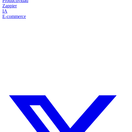
Productividad
Zappier
IA
E-commerce
¿Necesitas un experto en Drupal?
Desarrollador Drupal senior, freelance, especializado en lo más
complejo: migraciones, sitios multilingüe, plataformas SaaS e
integración con Stripe. Uso IA para reducir tiempos y costes de
entrega, con revisión experta en cada línea de código.
Sin agencias, sin intermediarios. Contacto directo con quien hace el
trabajo.
CUÉNTAME SOBRE TU PROYECTO