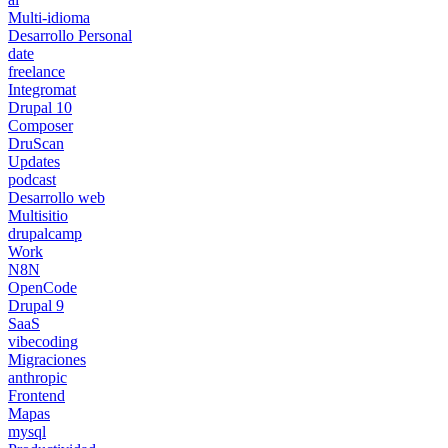
Multi-idioma
Desarrollo Personal
date
freelance
Integromat
Drupal 10
Composer
DruScan
Updates
podcast
Desarrollo web
Multisitio
drupalcamp
Work
N8N
OpenCode
Drupal 9
SaaS
vibecoding
Migraciones
anthropic
Frontend
Mapas
mysql