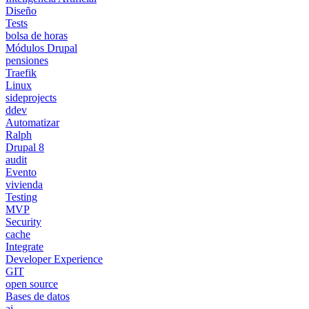
Diseño
Tests
bolsa de horas
Módulos Drupal
pensiones
Traefik
Linux
sideprojects
ddev
Automatizar
Ralph
Drupal 8
audit
Evento
vivienda
Testing
MVP
Security
cache
Integrate
Developer Experience
GIT
open source
Bases de datos
ai