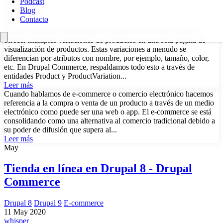
Podcast
E-commerce
Blog
04 Jun 2020
Contacto
Jun
La mayoría de las plataformas de comercio electrónico admiten
ofrecer múltiples variaciones de productos en una sola página de
visualización de productos. Estas variaciones a menudo se
diferencian por atributos con nombre, por ejemplo, tamaño, color,
etc. En Drupal Commerce, respaldamos todo esto a través de
entidades Product y ProductVariation...
Leer más
Cuando hablamos de e-commerce o comercio electrónico hacemos
referencia a la compra o venta de un producto a través de un medio
electrónico como puede ser una web o app. El e-commerce se está
consolidando como una alternativa al comercio tradicional debido a
su poder de difusión que supera al...
Leer más
May
Tienda en línea en Drupal 8 - Drupal
Commerce
Drupal 8
Drupal 9
E-commerce
11 May 2020
whisper