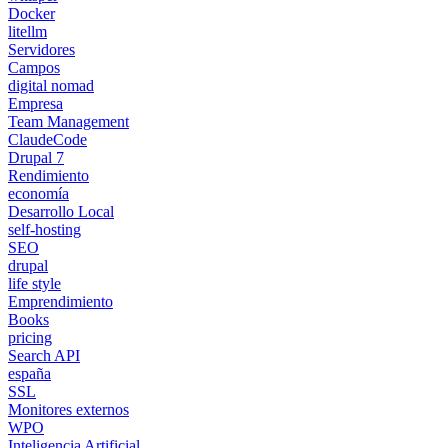
Docker
litellm
Servidores
Campos
digital nomad
Empresa
Team Management
ClaudeCode
Drupal 7
Rendimiento
economía
Desarrollo Local
self-hosting
SEO
drupal
life style
Emprendimiento
Books
pricing
Search API
españa
SSL
Monitores externos
WPO
Inteligencia Artificial