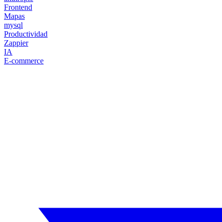
Frontend
Mapas
mysql
Productividad
Zappier
IA
E-commerce
¿Necesitas un experto en Drupal?
Desarrollador Drupal senior, freelance, especializado en lo más comple
experta en cada línea de código.
Sin agencias, sin intermediarios. Contacto directo con quien hace el tr
CUÉNTAME SOBRE TU PROYECTO