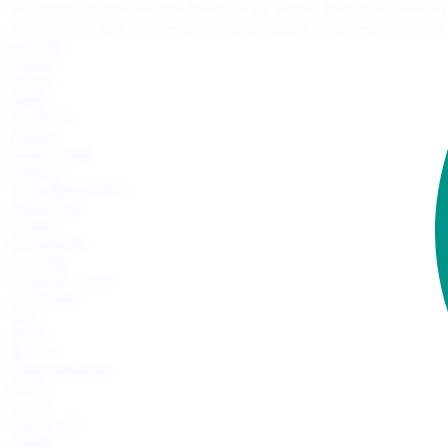
La semana pasada tuve una discusión por correo electrónico con un no
adquirido esa fama por no querer trabajar gratis). Espero que este art
Leer más
whisper
Docker
litellm
Servidores
Campos
digital nomad
Empresa
Team Management
ClaudeCode
Drupal 7
Rendimiento
economía
Desarrollo Local
self-hosting
SEO
drupal
life style
Emprendimiento
Books
pricing
Search API
españa