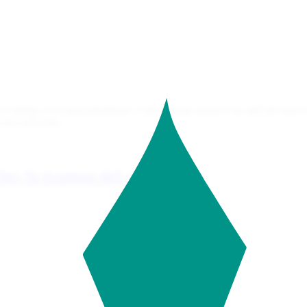
 el trabajo a los programadores. Cada semana aparece un artículo nuevo c
dos artículos...
cho: la trampa del vibe coding