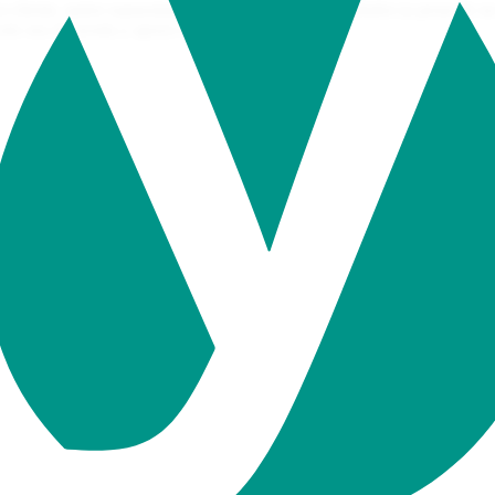
-cliente, quien supuestamente me considera un estafador (a pesar de no
ículo sea de ayuda y apoyo moral...