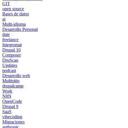
GIT
open source
Bases de datos
ai
Multi-idioma
Desarrollo Personal
date
freelance
Integromat
Drupal 10
Composer
DruScan
Updates
podcast
Desarrollo web
Multisitio
drupalcamp
Work
N8N
OpenCode
Drupal 9
SaaS
vibecoding
Migraciones
anthropic