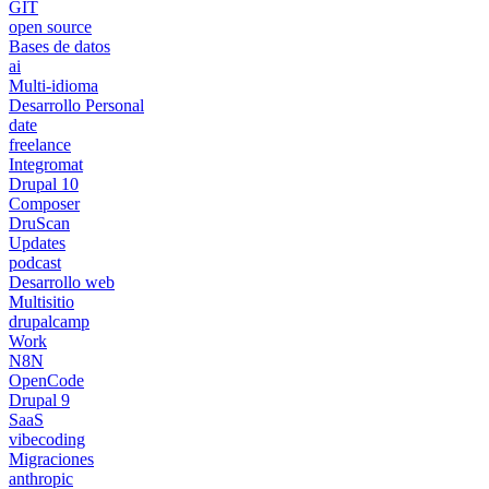
GIT
open source
Bases de datos
ai
Multi-idioma
Desarrollo Personal
date
freelance
Integromat
Drupal 10
Composer
DruScan
Updates
podcast
Desarrollo web
Multisitio
drupalcamp
Work
N8N
OpenCode
Drupal 9
SaaS
vibecoding
Migraciones
anthropic