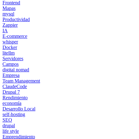
Frontend
Mapas
mysql
Productividad
Zappier
IA
E-commerce
whisper
Docker
litellm
Servidores
Campos
digital nomad
Empresa
Team Management
ClaudeCode
Drupal 7
Rendimiento
economía
Desarrollo Local
self-hosting
SEO
drupal
life style
Emprendimiento