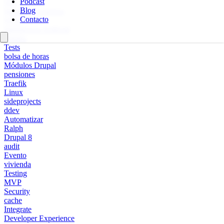
Podcast
SSL
Blog
Monitores externos
Contacto
WPO
Inteligencia Artificial
Diseño
Tests
bolsa de horas
Módulos Drupal
pensiones
Traefik
Linux
sideprojects
ddev
Automatizar
Ralph
Drupal 8
audit
Evento
vivienda
Testing
MVP
Security
cache
Integrate
Developer Experience