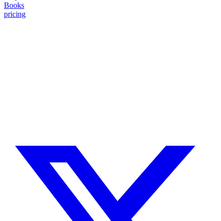
Books
pricing
¿Necesitas un experto en Drupal?
Desarrollador Drupal senior, freelance, especializado en lo más
complejo: migraciones, sitios multilingüe, plataformas SaaS e
integración con Stripe. Uso IA para reducir tiempos y costes de
entrega, con revisión experta en cada línea de código.
Sin agencias, sin intermediarios. Contacto directo con quien hace el
trabajo.
CUÉNTAME SOBRE TU PROYECTO