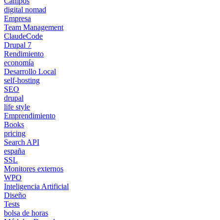
Campos
digital nomad
Empresa
Team Management
ClaudeCode
Drupal 7
Rendimiento
economía
Desarrollo Local
self-hosting
SEO
drupal
life style
Emprendimiento
Books
pricing
Search API
españa
SSL
Monitores externos
WPO
Inteligencia Artificial
Diseño
Tests
bolsa de horas