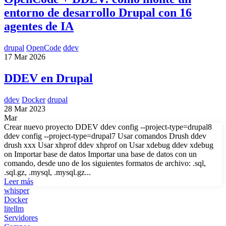
entorno de desarrollo Drupal con 16
agentes de IA
drupal
OpenCode
ddev
17 Mar 2026
DDEV en Drupal
ddev
Docker
drupal
28 Mar 2023
Mar
Crear nuevo proyecto DDEV ddev config --project-type=drupal8
ddev config --project-type=drupal7 Usar comandos Drush ddev
drush xxx Usar xhprof ddev xhprof on Usar xdebug ddev xdebug
on Importar base de datos Importar una base de datos con un
comando, desde uno de los siguientes formatos de archivo: .sql,
.sql.gz, .mysql, .mysql.gz...
Leer más
whisper
Docker
litellm
Servidores