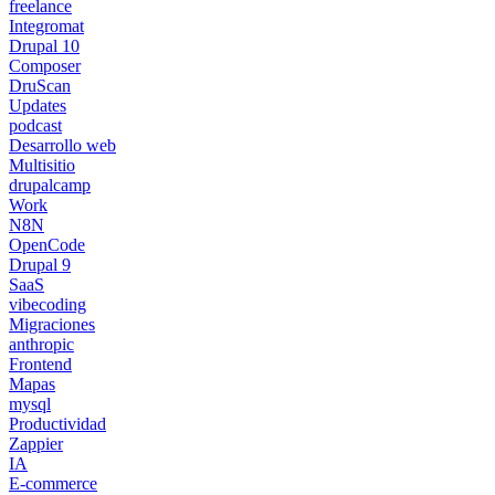
freelance
Integromat
Drupal 10
Composer
DruScan
Updates
podcast
Desarrollo web
Multisitio
drupalcamp
Work
N8N
OpenCode
Drupal 9
SaaS
vibecoding
Migraciones
anthropic
Frontend
Mapas
mysql
Productividad
Zappier
IA
E-commerce