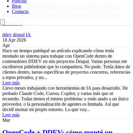
Podcast
DDEV AI Workspace: he publicado mi
Blog
Contacto
entorno completo de desarrollo Drupal
con IA
ddev
drupal
IA
18 Apr 2026
Apr
Hace un tiempo publiqué un artículo explicando cómo tenía
montado un sistema para trabajar con OpenCode dentro de
contenedores DDEV en mis proyectos Drupal. Varias personas me
escribieron pidiéndome que lo compartiera. No pude. Tenía datos de
clientes dentro, tareas específicas de proyectos concretos, referencias
a repos privados, y no...
Leer más
Llevo meses trabajando con herramientas de IA para desarrollo. He
probado Claude Code, Cursor, Copilot, y varias más que ni
recuerdo. Todas tienen el mismo problema: o estás atado a un único
proveedor, o la personalización de agentes es limitada. Así que
decidí montar mi propio entorno. Lo que voy...
Leer más
Mar
OpenCode + DDEV: cómo monté un