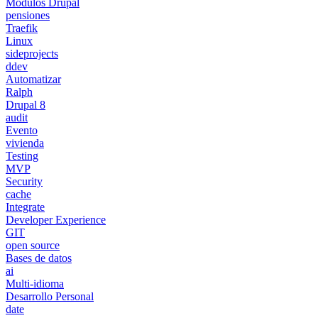
Módulos Drupal
pensiones
Traefik
Linux
sideprojects
ddev
Automatizar
Ralph
Drupal 8
audit
Evento
vivienda
Testing
MVP
Security
cache
Integrate
Developer Experience
GIT
open source
Bases de datos
ai
Multi-idioma
Desarrollo Personal
date