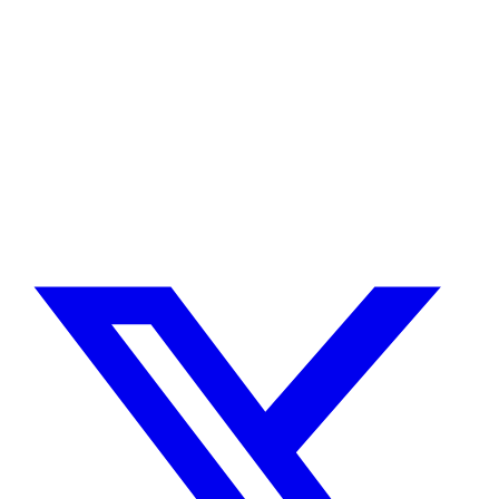
¿Necesitas un experto en Drupal?
Desarrollador Drupal senior, freelance, especializado en lo más
complejo: migraciones, sitios multilingüe, plataformas SaaS e
integración con Stripe. Uso IA para reducir tiempos y costes de
entrega, con revisión experta en cada línea de código.
Sin agencias, sin intermediarios. Contacto directo con quien hace el
trabajo.
CUÉNTAME SOBRE TU PROYECTO