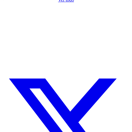
¿Necesitas un experto en Drupal?
Desarrollador Drupal senior, freelance, especializado en lo más
complejo: migraciones, sitios multilingüe, plataformas SaaS e
integración con Stripe. Uso IA para reducir tiempos y costes de
entrega, con revisión experta en cada línea de código.
Sin agencias, sin intermediarios. Contacto directo con quien hace el
trabajo.
CUÉNTAME SOBRE TU PROYECTO