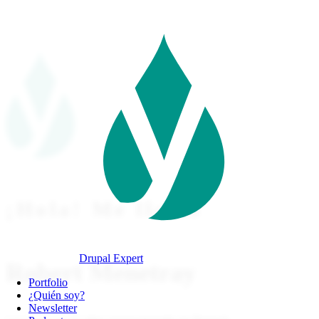
Pasar
al
contenido
principal
¡Hola! Me llamo
Drupal Expert
Robert Menetray
Navegación
Portfolio
principal
¿Quién soy?
Newsletter