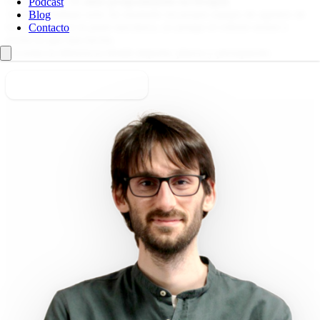
Llevo más de
15 años programando en Drupal
.
Podcast
Ahora no trabajo solo: he montado mi propio equipo de agentes de
Blog
IA. Ellos hacen la parte mecánica, yo pongo el criterio senior y
Contacto
reviso lo que han hecho.
Tú notas la diferencia donde importa: plazos y presupuesto.
Cuéntame tu proyecto