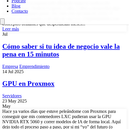
Podcast
¿Sabes cuál es la manera más eficaz de matar tu motivación
Blog
emprendedora? Dedicar 6 meses, 1 año, 2 años a desarrollar algo
Contacto
que nadie comprará jamás. He visto esto decenas de veces. Y
también me ha pasado a mí más de una vez. Emprendedores con
conceptos brillantes que desperdician meses...
Leer más
Jul
Cómo saber si tu idea de negocio vale la
pena en 15 minutos
Empresa
Emprendimiento
14 Jul 2025
GPU en Proxmox
Servidores
23 May 2025
May
Hace ya varios días que estuve peleándome con Proxmox para
conseguir que mis contenedores LXC pudieran usar la GPU
NVIDIA RTX 5060 y correr modelos de IA de forma local. Aquí
dejo todo el proceso paso a paso, por si mi “yo” del futuro (o