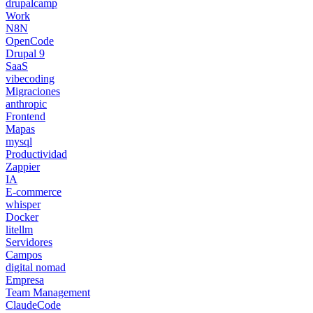
drupalcamp
Work
N8N
OpenCode
Drupal 9
SaaS
vibecoding
Migraciones
anthropic
Frontend
Mapas
mysql
Productividad
Zappier
IA
E-commerce
whisper
Docker
litellm
Servidores
Campos
digital nomad
Empresa
Team Management
ClaudeCode