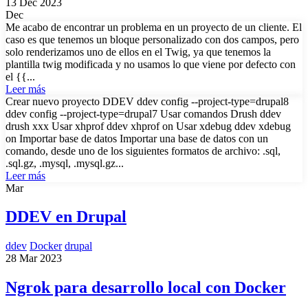
13 Dec 2023
Dec
Me acabo de encontrar un problema en un proyecto de un cliente. El
caso es que tenemos un bloque personalizado con dos campos, pero
solo renderizamos uno de ellos en el Twig, ya que tenemos la
plantilla twig modificada y no usamos lo que viene por defecto con
el {{...
Leer más
Crear nuevo proyecto DDEV ddev config --project-type=drupal8
ddev config --project-type=drupal7 Usar comandos Drush ddev
drush xxx Usar xhprof ddev xhprof on Usar xdebug ddev xdebug
on Importar base de datos Importar una base de datos con un
comando, desde uno de los siguientes formatos de archivo: .sql,
.sql.gz, .mysql, .mysql.gz...
Leer más
Mar
DDEV en Drupal
ddev
Docker
drupal
28 Mar 2023
Ngrok para desarrollo local con Docker