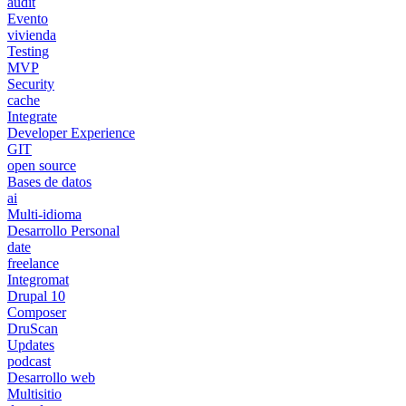
audit
Evento
vivienda
Testing
MVP
Security
cache
Integrate
Developer Experience
GIT
open source
Bases de datos
ai
Multi-idioma
Desarrollo Personal
date
freelance
Integromat
Drupal 10
Composer
DruScan
Updates
podcast
Desarrollo web
Multisitio