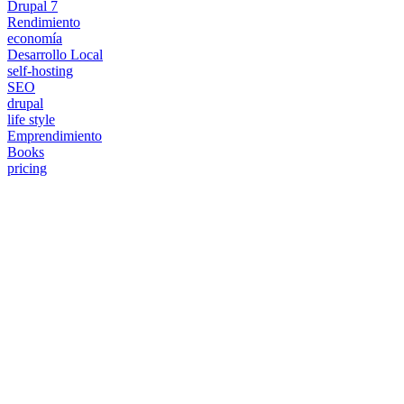
Drupal 7
Rendimiento
economía
Desarrollo Local
self-hosting
SEO
drupal
life style
Emprendimiento
Books
pricing
¿Necesitas un experto en Drupal?
Desarrollador Drupal senior, freelance, especializado en lo más
complejo: migraciones, sitios multilingüe, plataformas SaaS e
integración con Stripe. Uso IA para reducir tiempos y costes de
entrega, con revisión experta en cada línea de código.
Sin agencias, sin intermediarios. Contacto directo con quien hace el
trabajo.
CUÉNTAME SOBRE TU PROYECTO