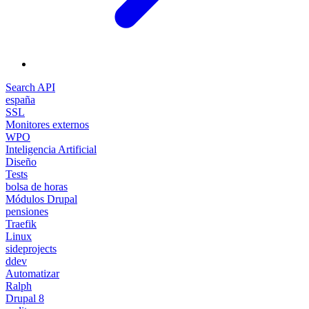
Search API
españa
SSL
Monitores externos
WPO
Inteligencia Artificial
Diseño
Tests
bolsa de horas
Módulos Drupal
pensiones
Traefik
Linux
sideprojects
ddev
Automatizar
Ralph
Drupal 8