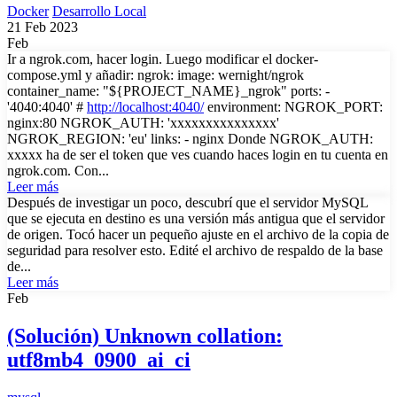
Docker
Desarrollo Local
21 Feb 2023
Feb
Ir a ngrok.com, hacer login. Luego modificar el docker-
compose.yml y añadir: ngrok: image: wernight/ngrok
container_name: "${PROJECT_NAME}_ngrok" ports: -
'4040:4040' #
http://localhost:4040/
environment: NGROK_PORT:
nginx:80 NGROK_AUTH: 'xxxxxxxxxxxxxxx'
NGROK_REGION: 'eu' links: - nginx Donde NGROK_AUTH:
xxxxx ha de ser el token que ves cuando haces login en tu cuenta en
ngrok.com. Con...
Leer más
Después de investigar un poco, descubrí que el servidor MySQL
que se ejecuta en destino es una versión más antigua que el servidor
de origen. Tocó hacer un pequeño ajuste en el archivo de la copia de
seguridad para resolver esto. Edité el archivo de respaldo de la base
de...
Leer más
Feb
(Solución) Unknown collation:
utf8mb4_0900_ai_ci