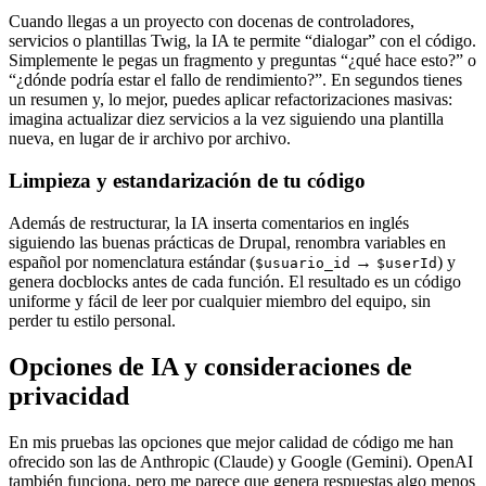
Cuando llegas a un proyecto con docenas de controladores,
servicios o plantillas Twig, la IA te permite “dialogar” con el código.
Simplemente le pegas un fragmento y preguntas “¿qué hace esto?” o
“¿dónde podría estar el fallo de rendimiento?”. En segundos tienes
un resumen y, lo mejor, puedes aplicar refactorizaciones masivas:
imagina actualizar diez servicios a la vez siguiendo una plantilla
nueva, en lugar de ir archivo por archivo.
Limpieza y estandarización de tu código
Además de restructurar, la IA inserta comentarios en inglés
siguiendo las buenas prácticas de Drupal, renombra variables en
español por nomenclatura estándar (
→
) y
$usuario_id
$userId
genera docblocks antes de cada función. El resultado es un código
uniforme y fácil de leer por cualquier miembro del equipo, sin
perder tu estilo personal.
Opciones de IA y consideraciones de
privacidad
En mis pruebas las opciones que mejor calidad de código me han
ofrecido son las de Anthropic (Claude) y Google (Gemini). OpenAI
también funciona, pero me parece que genera respuestas algo menos