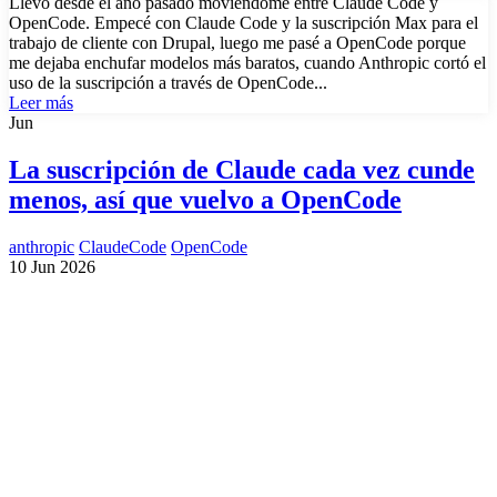
Llevo desde el año pasado moviéndome entre Claude Code y
OpenCode. Empecé con Claude Code y la suscripción Max para el
trabajo de cliente con Drupal, luego me pasé a OpenCode porque
me dejaba enchufar modelos más baratos, cuando Anthropic cortó el
uso de la suscripción a través de OpenCode...
Leer más
Jun
La suscripción de Claude cada vez cunde
menos, así que vuelvo a OpenCode
anthropic
ClaudeCode
OpenCode
10 Jun 2026
¿Necesitas un experto en Drupal?
Desarrollador Drupal senior, freelance, especializado en lo más
complejo: migraciones, sitios multilingüe, plataformas SaaS e
integración con Stripe. Uso IA para reducir tiempos y costes de
entrega, con revisión experta en cada línea de código.
Sin agencias, sin intermediarios. Contacto directo con quien hace el
trabajo.