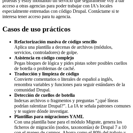
pruebas y estoy montando un servicio que seguramente voy a dar
acceso a otras agencias para poder trabajar con IA's locales
especialmente entrenadas con código Drupal. Contáctame si te
interesa tener acceso para tu agencia.
Casos de uso prácticos
Refactorización masiva de código sencillo
Aplica una plantilla a decenas de archivos (módulos,
servicios, controladores) de golpe.
Asistencia en código complejo
Pegas bloques de lógica y pides pistas sobre posibles cuellos
de botella o problemas de caché.
Traducción y limpieza de código
Convierte comentarios o literales de español a inglés,
renombra variables y funciones para seguir estándares de la
comunidad Drupal.
Detección de cuellos de botella
Indexas archivos o fragmentos y preguntas “¿qué líneas
podrían ralentizar Drupal?”. La IA te señala patrones comunes
y te sugiere dónde investigar.
Plantillas para migraciones YAML
Con una plantilla base para el módulo Migrate, genera los
ficheros de migración (nodos, taxonomías) de Drupal 7 a 10
con el mapeo de campos. Ahorra como el 80% del trabajo y