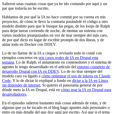
Salieron unas cuantas cosas que ya he ido contando por aquí y un
par que todavía no he escrito.
Hablamos de por qué la IA no hace commit por su cuenta en mis
proyectos, de cómo le llevo la contraria pasándole el código a otro
modelo distinto para que le busque las pegas, de los loops de Ralph
para dejar tareas corriendo de noche, de montar un sistema con
varios modelos jerarquizados en vez de tirar siempre del más caro,
de por qué dicto en lugar de escribir prompts de dos líneas, y de
aislar todo en Docker con DDEV.
Lo de no fiarme de la IA a ciegas y revisarlo todo lo conté con
ejemplos concretos en
seis casos reales de IA en Drupal esta
semana
. Lo de Ralph, el aislamiento en contenedores y el sistema de
agentes lo tengo desarrollado en el artículo del
entorno completo de
desarrollo Drupal con IA en DDEV
. Lo de no tirar siempre del
modelo caro va ligado a
cómo optimizar el uso de tokens en Claude
Code
. Y lo de dictar lo expliqué a fondo en
dictar a la IA en Linux
sin depender de internet
. Si quieres el panorama general de por
dónde meto la IA en Drupal, está en
cómo usar la IA en Drupal para
desarrolladores
.
En el episodio salieron bastantes más cosas además de estas, y de
algunas que ya he tocado en el blog hago apuntes más personales o
entro en más detalle del que doy aquí por escrito. Así que si el tema