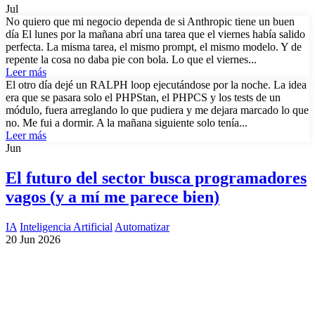
Jul
No quiero que mi negocio dependa de si Anthropic tiene un buen
día El lunes por la mañana abrí una tarea que el viernes había salido
perfecta. La misma tarea, el mismo prompt, el mismo modelo. Y de
repente la cosa no daba pie con bola. Lo que el viernes...
Leer más
El otro día dejé un RALPH loop ejecutándose por la noche. La idea
era que se pasara solo el PHPStan, el PHPCS y los tests de un
módulo, fuera arreglando lo que pudiera y me dejara marcado lo que
no. Me fui a dormir. A la mañana siguiente solo tenía...
Leer más
Jun
El futuro del sector busca programadores
vagos (y a mí me parece bien)
IA
Inteligencia Artificial
Automatizar
20 Jun 2026
¿Necesitas un experto en Drupal?
Desarrollador Drupal senior, freelance, especializado en lo más
complejo: migraciones, sitios multilingüe, plataformas SaaS e