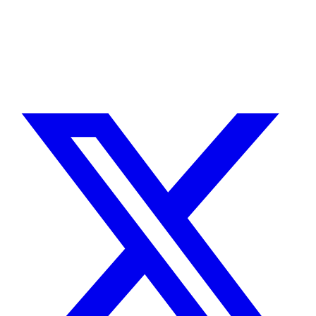
integración con Stripe. Uso IA para reducir tiempos y costes de
entrega, con revisión experta en cada línea de código.
Sin agencias, sin intermediarios. Contacto directo con quien hace el
trabajo.
CUÉNTAME SOBRE TU PROYECTO