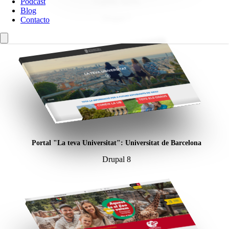
Podcast
Familia Torres
Blog
Drupal 7
Contacto
Portal "La teva Universitat": Universitat de Barcelona
Drupal 8