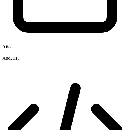
Año
Año
2018