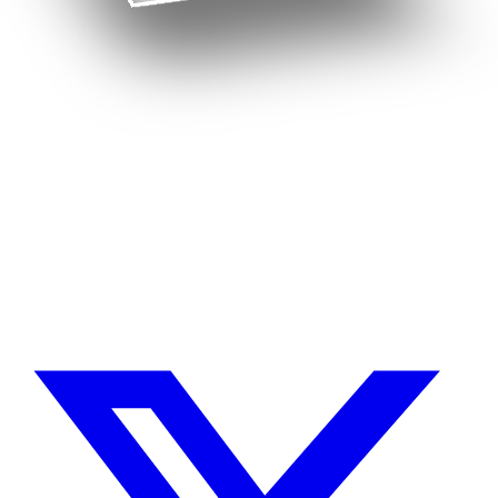
¿Necesitas un experto en Drupal?
Desarrollador Drupal senior, freelance, especializado en lo más
complejo: migraciones, sitios multilingüe, plataformas SaaS e
integración con Stripe. Uso IA para reducir tiempos y costes de
entrega, con revisión experta en cada línea de código.
Sin agencias, sin intermediarios. Contacto directo con quien hace el
trabajo.
CUÉNTAME SOBRE TU PROYECTO