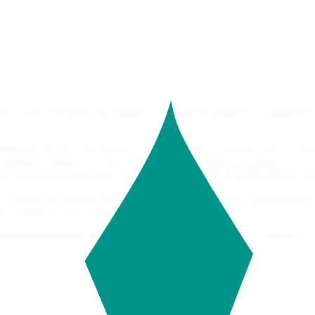
esa 6Tems, encargada del diseño y la gestión del proyecto y Atenea tec
 bondades de esta zona turística y aprovechando al máximo todo lo relat
s apartados dinámicos, como la
agenda de actividades con mapa
, y con 
s buscando por tipología y por localidad, además de poder utilizar el 
ran cantidad de opciones que nos ofrece la Costa Daurada. Apartamento
ía, referencia o en el mismo mapa.
da la información relativa a un interés
, como puede ser naturaleza, d