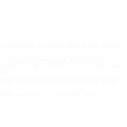
h, encargada de parte del desarrollo. Nosotros nos hemos encargado
ivo a las imágenes con impresionantes vistas a Tarragona y su
posibilidad de consultar por diferentes fechas (fin de semana, semana
mapa.
s, hoteles y campings son algunos ejemplos que podemos encontrar en
eportes, gastronomía, ocio, etc. i que permiten obtener toda la