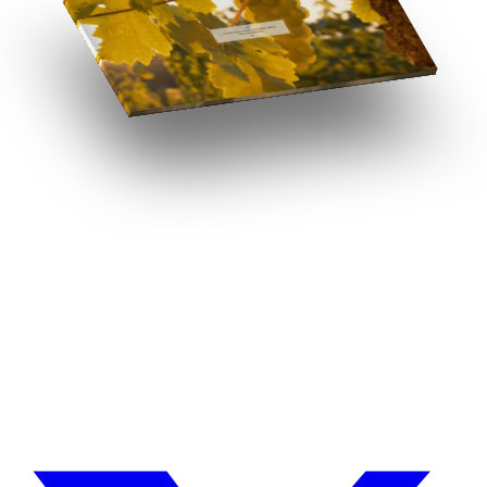
¿Necesitas un experto en Drupal?
Desarrollador Drupal senior, freelance, especializado en lo más
complejo: migraciones, sitios multilingüe, plataformas SaaS e
integración con Stripe. Uso IA para reducir tiempos y costes de
entrega, con revisión experta en cada línea de código.
Sin agencias, sin intermediarios. Contacto directo con quien hace el
trabajo.
CUÉNTAME SOBRE TU PROYECTO