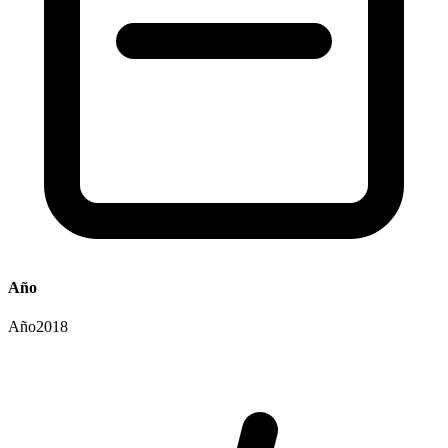
Año
Año
2018