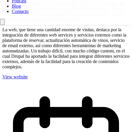
Podcast
bodegas, espirituosos, etc. De todas ellas, hay una sección que me
Blog
gustaría destacar especialmente, y es la dedicada a visitas, talleres y
Contacto
catas, en la cual los clientes pueden realizar experiencias y visitas a
las diferentes bodegas de la Familia Torres
La web, que tiene una cantidad enorme de visitas, destaca por la
integración de diferentes web services y servicios externos como la
plataforma de reservar, actualización automática de vinos, servicio
de email externo, así como diferentes herramientas de marketing
automatizadas. Un trabajo difícil, con mucho código custom, en el
cual Drupal ha aportado la facilidad para integrar diferentes servicios
externos, además de la facilidad para la creación de contenidos
complejos.
View website