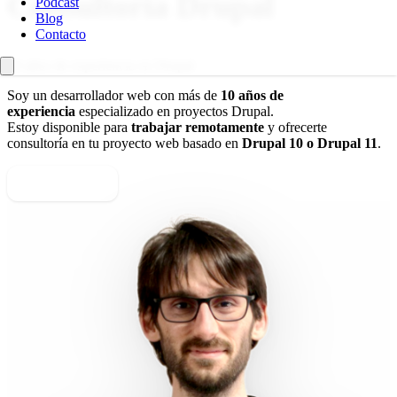
Consultoría Drupal
Podcast
Blog
Contacto
10 años de experiencia en Drupal
Soy un desarrollador web con más de
10 años de
experiencia
especializado en proyectos Drupal.
Estoy disponible para
trabajar remotamente
y ofrecerte
consultoría en tu proyecto web basado en
Drupal 10 o Drupal 11
.
Contactar