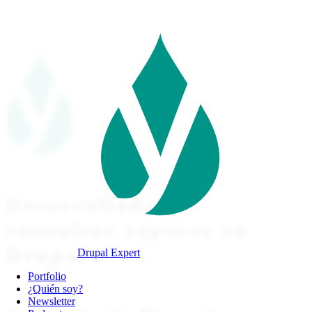
Pasar
al
contenido
principal
Desarrollador y
consultor experto en
Drupal
Drupal Expert
Navegación
Portfolio
principal
¿Quién soy?
Newsletter