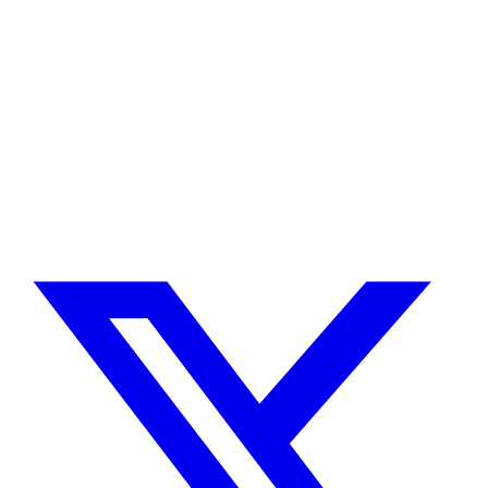
¿Necesitas un experto en Drupal?
Desarrollador Drupal senior, freelance, especializado en lo más
complejo: migraciones, sitios multilingüe, plataformas SaaS e
integración con Stripe. Uso IA para reducir tiempos y costes de
entrega, con revisión experta en cada línea de código.
Sin agencias, sin intermediarios. Contacto directo con quien hace el
trabajo.
CUÉNTAME SOBRE TU PROYECTO