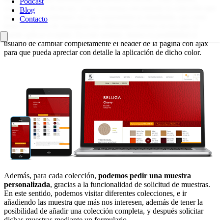
Podcast
características técnicas). Una vez hemos encontrado la colección que
Blog
nos interesa, podremos ver sus características detalladas, así como
Contacto
tener la opción de visualizar los diferentes colores en los que se
puede aplicar el tejido. En este sentido, damos la posibilidad al
usuario de cambiar completamente el header de la página con ajax
para que pueda apreciar con detalle la aplicación de dicho color.
Además, para cada colección,
podemos pedir una muestra
personalizada
, gracias a la funcionalidad de solicitud de muestras.
En este sentido, podemos visitar diferentes colecciones, e ir
añadiendo las muestra que más nos interesen, además de tener la
posibilidad de añadir una colección completa, y después solicitar
dichas muestras mediante un formulario.