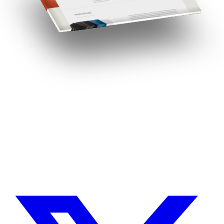
¿Necesitas un experto en Drupal?
Desarrollador Drupal senior, freelance, especializado en lo más
complejo: migraciones, sitios multilingüe, plataformas SaaS e
integración con Stripe. Uso IA para reducir tiempos y costes de
entrega, con revisión experta en cada línea de código.
Sin agencias, sin intermediarios. Contacto directo con quien hace el
trabajo.
CUÉNTAME SOBRE TU PROYECTO