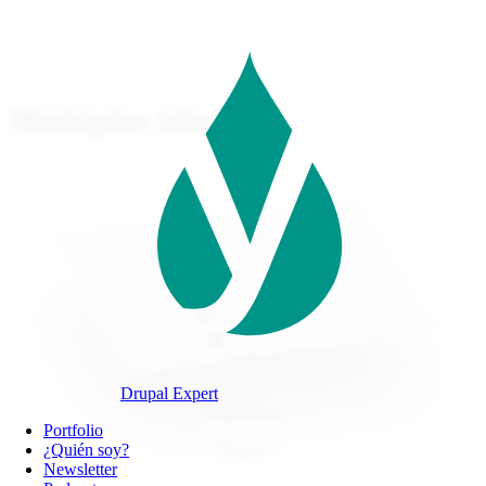
Pasar
al
contenido
principal
Múltiples idiomas
Drupal Expert
PodcastVery
Navegación
Portfolio
Drupal 9
principal
¿Quién soy?
Newsletter