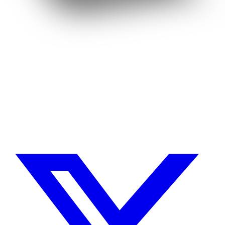
¿Necesitas un experto en Drupal?
Desarrollador Drupal senior, freelance, especializado en lo más
complejo: migraciones, sitios multilingüe, plataformas SaaS e
integración con Stripe. Uso IA para reducir tiempos y costes de
entrega, con revisión experta en cada línea de código.
Sin agencias, sin intermediarios. Contacto directo con quien hace el
trabajo.
CUÉNTAME SOBRE TU PROYECTO