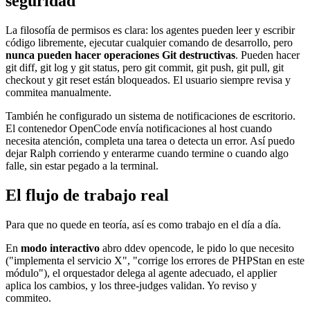
seguridad
La filosofía de permisos es clara: los agentes pueden leer y escribir
código libremente, ejecutar cualquier comando de desarrollo, pero
nunca pueden hacer operaciones Git destructivas
. Pueden hacer
git diff, git log y git status, pero git commit, git push, git pull, git
checkout y git reset están bloqueados. El usuario siempre revisa y
commitea manualmente.
También he configurado un sistema de notificaciones de escritorio.
El contenedor OpenCode envía notificaciones al host cuando
necesita atención, completa una tarea o detecta un error. Así puedo
dejar Ralph corriendo y enterarme cuando termine o cuando algo
falle, sin estar pegado a la terminal.
El flujo de trabajo real
Para que no quede en teoría, así es como trabajo en el día a día.
En
modo interactivo
abro ddev opencode, le pido lo que necesito
("implementa el servicio X", "corrige los errores de PHPStan en este
módulo"), el orquestador delega al agente adecuado, el applier
aplica los cambios, y los three-judges validan. Yo reviso y
commiteo.