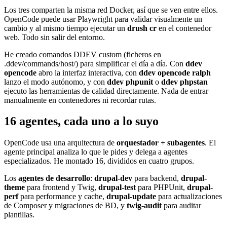
Los tres comparten la misma red Docker, así que se ven entre ellos.
OpenCode puede usar Playwright para validar visualmente un
cambio y al mismo tiempo ejecutar un
drush cr
en el contenedor
web. Todo sin salir del entorno.
He creado comandos DDEV custom (ficheros en
.ddev/commands/host/) para simplificar el día a día. Con
ddev
opencode
abro la interfaz interactiva, con
ddev opencode ralph
lanzo el modo autónomo, y con
ddev phpunit
o
ddev phpstan
ejecuto las herramientas de calidad directamente. Nada de entrar
manualmente en contenedores ni recordar rutas.
16 agentes, cada uno a lo suyo
OpenCode usa una arquitectura de
orquestador + subagentes
. El
agente principal analiza lo que le pides y delega a agentes
especializados. He montado 16, divididos en cuatro grupos.
Los
agentes de desarrollo
:
drupal-dev
para backend,
drupal-
theme
para frontend y Twig,
drupal-test
para PHPUnit,
drupal-
perf
para performance y cache,
drupal-update
para actualizaciones
de Composer y migraciones de BD, y
twig-audit
para auditar
plantillas.