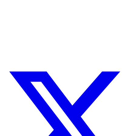
¿Necesitas un experto en Drupal?
Desarrollador Drupal senior, freelance, especializado en lo más
complejo: migraciones, sitios multilingüe, plataformas SaaS e
integración con Stripe. Uso IA para reducir tiempos y costes de
entrega, con revisión experta en cada línea de código.
Sin agencias, sin intermediarios. Contacto directo con quien hace el
trabajo.
CUÉNTAME SOBRE TU PROYECTO