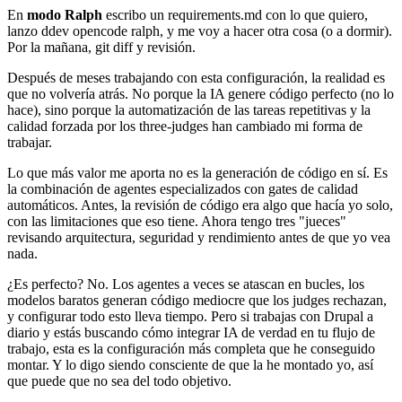
En
modo Ralph
escribo un requirements.md con lo que quiero,
lanzo ddev opencode ralph, y me voy a hacer otra cosa (o a dormir).
Por la mañana, git diff y revisión.
Después de meses trabajando con esta configuración, la realidad es
que no volvería atrás. No porque la IA genere código perfecto (no lo
hace), sino porque la automatización de las tareas repetitivas y la
calidad forzada por los three-judges han cambiado mi forma de
trabajar.
Lo que más valor me aporta no es la generación de código en sí. Es
la combinación de agentes especializados con gates de calidad
automáticos. Antes, la revisión de código era algo que hacía yo solo,
con las limitaciones que eso tiene. Ahora tengo tres "jueces"
revisando arquitectura, seguridad y rendimiento antes de que yo vea
nada.
¿Es perfecto? No. Los agentes a veces se atascan en bucles, los
modelos baratos generan código mediocre que los judges rechazan,
y configurar todo esto lleva tiempo. Pero si trabajas con Drupal a
diario y estás buscando cómo integrar IA de verdad en tu flujo de
trabajo, esta es la configuración más completa que he conseguido
montar. Y lo digo siendo consciente de que la he montado yo, así
que puede que no sea del todo objetivo.