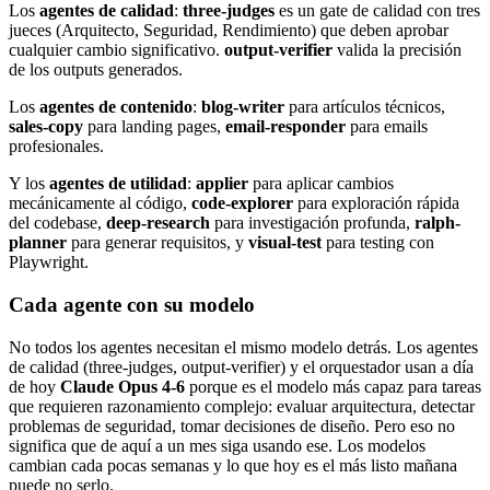
Los
agentes de calidad
:
three-judges
es un gate de calidad con tres
jueces (Arquitecto, Seguridad, Rendimiento) que deben aprobar
cualquier cambio significativo.
output-verifier
valida la precisión
de los outputs generados.
Los
agentes de contenido
:
blog-writer
para artículos técnicos,
sales-copy
para landing pages,
email-responder
para emails
profesionales.
Y los
agentes de utilidad
:
applier
para aplicar cambios
mecánicamente al código,
code-explorer
para exploración rápida
del codebase,
deep-research
para investigación profunda,
ralph-
planner
para generar requisitos, y
visual-test
para testing con
Playwright.
Cada agente con su modelo
No todos los agentes necesitan el mismo modelo detrás. Los agentes
de calidad (three-judges, output-verifier) y el orquestador usan a día
de hoy
Claude Opus 4-6
porque es el modelo más capaz para tareas
que requieren razonamiento complejo: evaluar arquitectura, detectar
problemas de seguridad, tomar decisiones de diseño. Pero eso no
significa que de aquí a un mes siga usando ese. Los modelos
cambian cada pocas semanas y lo que hoy es el más listo mañana
puede no serlo.