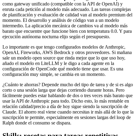
como gateway unificado (compatible con la API de OpenAI) y
enruta cada petición al modelo más adecuado. Las tareas complejas
de planificación y evaluación de calidad van al modelo premium del
momento. El desarrollo y análisis de código van a un modelo
intermedio. La aplicación mecánica de cambios va al modelo más
barato que encuentre que funcione bien con temperatura 0.0. Y para
ejecución autónoma nocturna elijo según el presupuesto.
Lo importante es que tengo configurados modelos de Anthropic,
OpenAI, Fireworks, AWS Bedrock y otros proveedores. Si mañana
sale un modelo open source que rinda mejor que lo que uso hoy,
añado el modelo en LiteLLM y le digo a cada agente en la
configuración de OpenCode qué modelo tiene que usar. Es una
configuración muy simple, se cambia en un momento.
¿Cuánto te ahorras? Depende mucho del tipo de tarea y de si es algo
corto o una sesión larga que dejas corriendo durante horas. Pero
fácilmente puedes estar hablando de dos o tres veces más barato que
usar la API de Anthropic para todo. Dicho esto, lo más rentable en
relación calidad/precio a día de hoy sigue siendo la suscripción de
Claude. El ahorro real viene cuando necesitas ir más allá de lo que la
suscripción te permite, especialmente en sesiones largas del loop de
Ralph donde el consumo se dispara.
Skills: recetas para tareas repetitivas