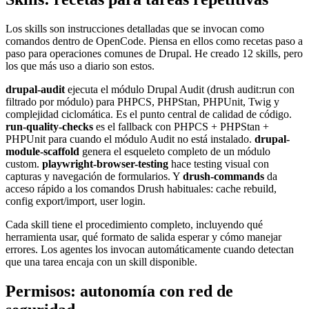
Los skills son instrucciones detalladas que se invocan como
comandos dentro de OpenCode. Piensa en ellos como recetas paso a
paso para operaciones comunes de Drupal. He creado 12 skills, pero
los que más uso a diario son estos.
drupal-audit
ejecuta el módulo Drupal Audit (drush audit:run con
filtrado por módulo) para PHPCS, PHPStan, PHPUnit, Twig y
complejidad ciclomática. Es el punto central de calidad de código.
run-quality-checks
es el fallback con PHPCS + PHPStan +
PHPUnit para cuando el módulo Audit no está instalado.
drupal-
module-scaffold
genera el esqueleto completo de un módulo
custom.
playwright-browser-testing
hace testing visual con
capturas y navegación de formularios. Y
drush-commands
da
acceso rápido a los comandos Drush habituales: cache rebuild,
config export/import, user login.
Cada skill tiene el procedimiento completo, incluyendo qué
herramienta usar, qué formato de salida esperar y cómo manejar
errores. Los agentes los invocan automáticamente cuando detectan
que una tarea encaja con un skill disponible.
Permisos: autonomía con red de