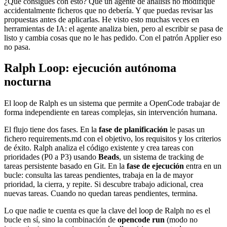
¿Qué consigues con esto? Que un agente de análisis no modifique
accidentalmente ficheros que no debería. Y que puedas revisar las
propuestas antes de aplicarlas. He visto esto muchas veces en
herramientas de IA: el agente analiza bien, pero al escribir se pasa de
listo y cambia cosas que no le has pedido. Con el patrón Applier eso
no pasa.
Ralph Loop: ejecución autónoma
nocturna
El loop de Ralph es un sistema que permite a OpenCode trabajar de
forma independiente en tareas complejas, sin intervención humana.
El flujo tiene dos fases. En la
fase de planificación
le pasas un
fichero requirements.md con el objetivo, los requisitos y los criterios
de éxito. Ralph analiza el código existente y crea tareas con
prioridades (P0 a P3) usando
Beads
, un sistema de tracking de
tareas persistente basado en Git. En la
fase de ejecución
entra en un
bucle: consulta las tareas pendientes, trabaja en la de mayor
prioridad, la cierra, y repite. Si descubre trabajo adicional, crea
nuevas tareas. Cuando no quedan tareas pendientes, termina.
Lo que nadie te cuenta es que la clave del loop de Ralph no es el
bucle en sí, sino la combinación de
opencode run
(modo no