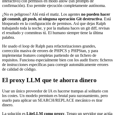
interactivo) con permisos en modo allow (sin prompts de
confirmación). Eso permite ejecución completamente autónoma.
¿No es peligroso? Ahí está el matiz. Los agentes
no pueden hacer
git commit, git push, ni ninguna operación Git destructiva
. Está
bloqueado en la configuración de permisos. Así que dejas Ralph
trabajando toda la noche, y por la mañana haces un git diff, revisas
el resultado y commiteas tú. El humano siempre tiene la última
palabra.
He usado el loop de Ralph para refactorizaciones grandes,
corrección masiva de errores de PHPCS y PHPStan, y para
implementar features completas partiendo de un fichero de
requisitos. Funciona especialmente bien con los audit fixers: ficheros
de instrucciones específicas para corregir automáticamente errores
de calidad de código.
El proxy LLM que te ahorra dinero
Usar un único proveedor de IA es hacerse trampas al solitario con
los costes. Un modelo premium es brutal para razonamiento, pero
usarlo para aplicar un SEARCH/REPLACE mecánico es tirar
dinero.
La solución es
LiteLLM como proxy
. Tengo un servidor que actúa