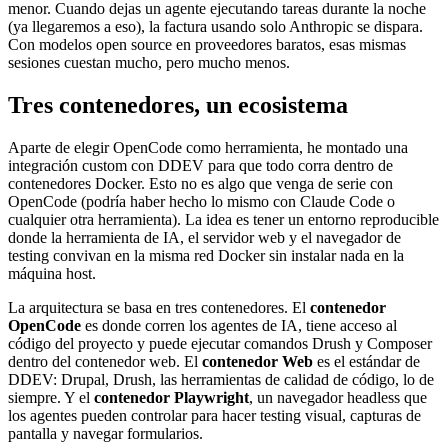
menor. Cuando dejas un agente ejecutando tareas durante la noche
(ya llegaremos a eso), la factura usando solo Anthropic se dispara.
Con modelos open source en proveedores baratos, esas mismas
sesiones cuestan mucho, pero mucho menos.
Tres contenedores, un ecosistema
Aparte de elegir OpenCode como herramienta, he montado una
integración custom con DDEV para que todo corra dentro de
contenedores Docker. Esto no es algo que venga de serie con
OpenCode (podría haber hecho lo mismo con Claude Code o
cualquier otra herramienta). La idea es tener un entorno reproducible
donde la herramienta de IA, el servidor web y el navegador de
testing convivan en la misma red Docker sin instalar nada en la
máquina host.
La arquitectura se basa en tres contenedores. El
contenedor
OpenCode
es donde corren los agentes de IA, tiene acceso al
código del proyecto y puede ejecutar comandos Drush y Composer
dentro del contenedor web. El
contenedor Web
es el estándar de
DDEV: Drupal, Drush, las herramientas de calidad de código, lo de
siempre. Y el
contenedor Playwright
, un navegador headless que
los agentes pueden controlar para hacer testing visual, capturas de
pantalla y navegar formularios.