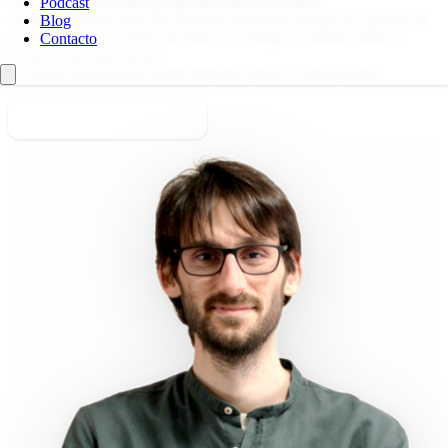
Llevo más de
15 años programando en Drupal
.
Podcast
Ahora no trabajo solo: he montado mi propio equipo de agentes de
Blog
IA. Ellos hacen la parte mecánica, yo pongo el criterio senior y
Contacto
reviso lo que han hecho.
Tú notas la diferencia donde importa: plazos y presupuesto.
Cuéntame tu proyecto