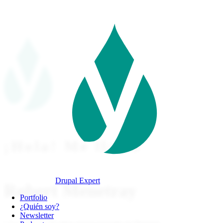
Pasar
al
contenido
principal
¡Hola! Me llamo
Drupal Expert
Robert Menetray
Navegación
Portfolio
principal
¿Quién soy?
Newsletter