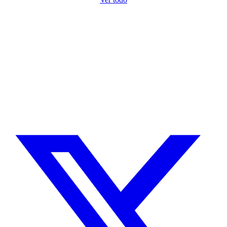
¿Necesitas un experto en Drupal?
Desarrollador Drupal senior, freelance, especializado en lo más
complejo: migraciones, sitios multilingüe, plataformas SaaS e
integración con Stripe. Uso IA para reducir tiempos y costes de
entrega, con revisión experta en cada línea de código.
Sin agencias, sin intermediarios. Contacto directo con quien hace el
trabajo.
CUÉNTAME SOBRE TU PROYECTO