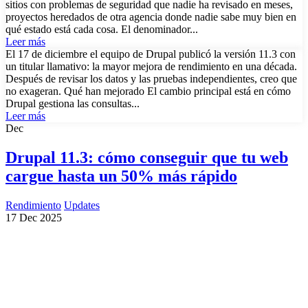
sitios con problemas de seguridad que nadie ha revisado en meses,
proyectos heredados de otra agencia donde nadie sabe muy bien en
qué estado está cada cosa. El denominador...
Leer más
El 17 de diciembre el equipo de Drupal publicó la versión 11.3 con
un titular llamativo: la mayor mejora de rendimiento en una década.
Después de revisar los datos y las pruebas independientes, creo que
no exageran. Qué han mejorado El cambio principal está en cómo
Drupal gestiona las consultas...
Leer más
Dec
Drupal 11.3: cómo conseguir que tu web
cargue hasta un 50% más rápido
Rendimiento
Updates
17 Dec 2025
¿Necesitas un experto en Drupal?
Desarrollador Drupal senior, freelance, especializado en lo más
complejo: migraciones, sitios multilingüe, plataformas SaaS e
integración con Stripe. Uso IA para reducir tiempos y costes de
entrega, con revisión experta en cada línea de código.