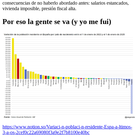
consecuencias de no haberlo abordado antes: salarios estancados,
vivienda imposible, presión fiscal alta.
Por eso la gente se va (y yo me fui)
https://www.notion.so/Variaci-n-poblaci-n-residente-Espa-a-ltimos-
3-a-os-2cef0c22a69080f3a9e2f7b8100e40bc