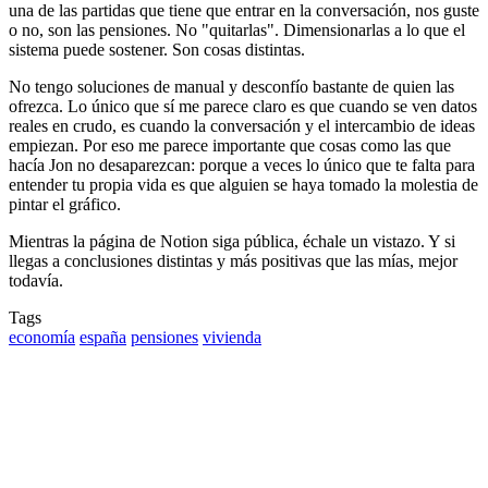
una de las partidas que tiene que entrar en la conversación, nos guste
o no, son las pensiones. No "quitarlas". Dimensionarlas a lo que el
sistema puede sostener. Son cosas distintas.
No tengo soluciones de manual y desconfío bastante de quien las
ofrezca. Lo único que sí me parece claro es que cuando se ven datos
reales en crudo, es cuando la conversación y el intercambio de ideas
empiezan. Por eso me parece importante que cosas como las que
hacía Jon no desaparezcan: porque a veces lo único que te falta para
entender tu propia vida es que alguien se haya tomado la molestia de
pintar el gráfico.
Mientras la página de Notion siga pública, échale un vistazo. Y si
llegas a conclusiones distintas y más positivas que las mías, mejor
todavía.
Tags
economía
españa
pensiones
vivienda
¿Necesitas un experto en Drupal?
Desarrollador Drupal senior, freelance, especializado en lo más
complejo: migraciones, sitios multilingüe, plataformas SaaS e
integración con Stripe. Uso IA para reducir tiempos y costes de
entrega, con revisión experta en cada línea de código.