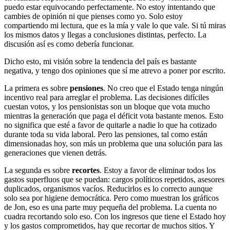
puedo estar equivocando perfectamente. No estoy intentando que
cambies de opinión ni que pienses como yo. Solo estoy
compartiendo mi lectura, que es la mía y vale lo que vale. Si tú miras
los mismos datos y llegas a conclusiones distintas, perfecto. La
discusión así es como debería funcionar.
Dicho esto, mi visión sobre la tendencia del país es bastante
negativa, y tengo dos opiniones que sí me atrevo a poner por escrito.
La primera es sobre
pensiones
. No creo que el Estado tenga ningún
incentivo real para arreglar el problema. Las decisiones difíciles
cuestan votos, y los pensionistas son un bloque que vota mucho
mientras la generación que paga el déficit vota bastante menos. Esto
no significa que esté a favor de quitarle a nadie lo que ha cotizado
durante toda su vida laboral. Pero las pensiones, tal como están
dimensionadas hoy, son más un problema que una solución para las
generaciones que vienen detrás.
La segunda es sobre
recortes
. Estoy a favor de eliminar todos los
gastos superfluos que se puedan: cargos políticos repetidos, asesores
duplicados, organismos vacíos. Reducirlos es lo correcto aunque
solo sea por higiene democrática. Pero como muestran los gráficos
de Jon, eso es una parte muy pequeña del problema. La cuenta no
cuadra recortando solo eso. Con los ingresos que tiene el Estado hoy
y los gastos comprometidos, hay que recortar de muchos sitios. Y