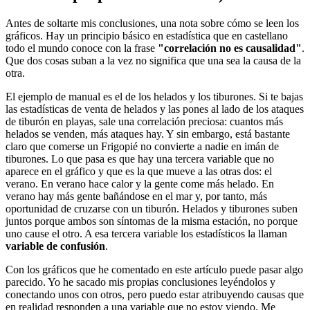
Antes de soltarte mis conclusiones, una nota sobre cómo se leen los
gráficos. Hay un principio básico en estadística que en castellano
todo el mundo conoce con la frase
"correlación no es causalidad"
.
Que dos cosas suban a la vez no significa que una sea la causa de la
otra.
El ejemplo de manual es el de los helados y los tiburones. Si te bajas
las estadísticas de venta de helados y las pones al lado de los ataques
de tiburón en playas, sale una correlación preciosa: cuantos más
helados se venden, más ataques hay. Y sin embargo, está bastante
claro que comerse un Frigopié no convierte a nadie en imán de
tiburones. Lo que pasa es que hay una tercera variable que no
aparece en el gráfico y que es la que mueve a las otras dos: el
verano. En verano hace calor y la gente come más helado. En
verano hay más gente bañándose en el mar y, por tanto, más
oportunidad de cruzarse con un tiburón. Helados y tiburones suben
juntos porque ambos son síntomas de la misma estación, no porque
uno cause el otro. A esa tercera variable los estadísticos la llaman
variable de confusión
.
Con los gráficos que he comentado en este artículo puede pasar algo
parecido. Yo he sacado mis propias conclusiones leyéndolos y
conectando unos con otros, pero puedo estar atribuyendo causas que
en realidad responden a una variable que no estoy viendo. Me