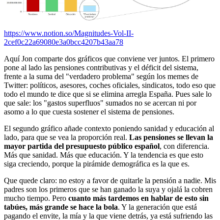
https://www.notion.so/Magnitudes-Vol-II-
2cef0c22a69080e3a0bcc4207b43aa78
Aquí Jon comparte dos gráficos que conviene ver juntos. El primero
pone al lado las pensiones contributivas y el déficit del sistema,
frente a la suma del "verdadero problema" según los memes de
Twitter: políticos, asesores, coches oficiales, sindicatos, todo eso que
todo el mundo te dice que si se elimina arregla España. Pues sale lo
que sale: los "gastos superfluos" sumados no se acercan ni por
asomo a lo que cuesta sostener el sistema de pensiones.
El segundo gráfico añade contexto poniendo sanidad y educación al
lado, para que se vea la proporción real.
Las pensiones se llevan la
mayor partida del presupuesto público español
, con diferencia.
Más que sanidad. Más que educación. Y la tendencia es que esto
siga creciendo, porque la pirámide demográfica es la que es.
Que quede claro: no estoy a favor de quitarle la pensión a nadie. Mis
padres son los primeros que se han ganado la suya y ojalá la cobren
mucho tiempo. Pero
cuanto más tardemos en hablar de esto sin
tabúes, más grande se hace la bola
. Y la generación que está
pagando el envite, la mía y la que viene detrás, ya está sufriendo las