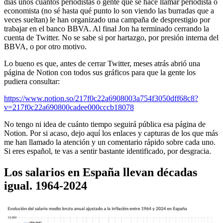
días unos cuantos periodistas o gente que se hace llamar periodista o
economista (no sé hasta qué punto lo son viendo las burradas que a
veces sueltan) le han organizado una campaña de desprestigio por
trabajar en el banco BBVA. Al final Jon ha terminado cerrando la
cuenta de Twitter. No se sabe si por hartazgo, por presión interna del
BBVA, o por otro motivo.
Lo bueno es que, antes de cerrar Twitter, meses atrás abrió una
página de Notion con todos sus gráficos para que la gente los
pudiera consultar:
https://www.notion.so/217f0c22a6908003a754f3050dff68c8?
v=217f0c22a690800cadee000cccb18078
No tengo ni idea de cuánto tiempo seguirá pública esa página de
Notion. Por si acaso, dejo aquí los enlaces y capturas de los que más
me han llamado la atención y un comentario rápido sobre cada uno.
Si eres español, te vas a sentir bastante identificado, por desgracia.
Los salarios en España llevan décadas
igual. 1964-2024