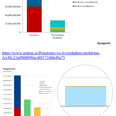
https://www.notion.so/Pensiones-vs-el-verdadero-problema-
2ccf0c22a6908099acd0f17246b49a75