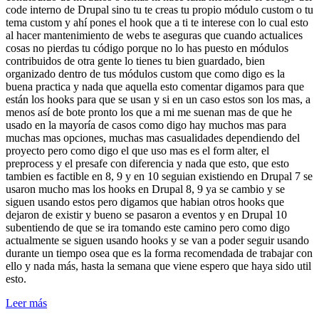
code interno de Drupal sino tu te creas tu propio módulo custom o tu
tema custom y ahí pones el hook que a ti te interese con lo cual esto
al hacer mantenimiento de webs te aseguras que cuando actualices
cosas no pierdas tu código porque no lo has puesto en módulos
contribuidos de otra gente lo tienes tu bien guardado, bien
organizado dentro de tus módulos custom que como digo es la
buena practica y nada que aquella esto comentar digamos para que
están los hooks para que se usan y si en un caso estos son los mas, a
menos así de bote pronto los que a mi me suenan mas de que he
usado en la mayoría de casos como digo hay muchos mas para
muchas mas opciones, muchas mas casualidades dependiendo del
proyecto pero como digo el que uso mas es el form alter, el
preprocess y el presafe con diferencia y nada que esto, que esto
tambien es factible en 8, 9 y en 10 seguian existiendo en Drupal 7 se
usaron mucho mas los hooks en Drupal 8, 9 ya se cambio y se
siguen usando estos pero digamos que habian otros hooks que
dejaron de existir y bueno se pasaron a eventos y en Drupal 10
subentiendo de que se ira tomando este camino pero como digo
actualmente se siguen usando hooks y se van a poder seguir usando
durante un tiempo osea que es la forma recomendada de trabajar con
ello y nada más, hasta la semana que viene espero que haya sido util
esto.
Leer más
¿Necesitas un experto en Drupal?