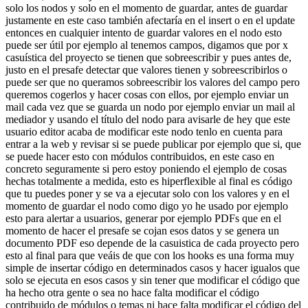
solo los nodos y solo en el momento de guardar, antes de guardar
justamente en este caso también afectaría en el insert o en el update
entonces en cualquier intento de guardar valores en el nodo esto
puede ser útil por ejemplo al tenemos campos, digamos que por x
casuística del proyecto se tienen que sobreescribir y pues antes de,
justo en el presafe detectar que valores tienen y sobreescribirlos o
puede ser que no queramos sobreescribir los valores del campo pero
queremos cogerlos y hacer cosas con ellos, por ejemplo enviar un
mail cada vez que se guarda un nodo por ejemplo enviar un mail al
mediador y usando el título del nodo para avisarle de hey que este
usuario editor acaba de modificar este nodo tenlo en cuenta para
entrar a la web y revisar si se puede publicar por ejemplo que si, que
se puede hacer esto con módulos contribuidos, en este caso en
concreto seguramente si pero estoy poniendo el ejemplo de cosas
hechas totalmente a medida, esto es hiperflexible al final es código
que tu puedes poner y se va a ejecutar solo con los valores y en el
momento de guardar el nodo como digo yo he usado por ejemplo
esto para alertar a usuarios, generar por ejemplo PDFs que en el
momento de hacer el presafe se cojan esos datos y se genera un
documento PDF eso depende de la casuistica de cada proyecto pero
esto al final para que veáis de que con los hooks es una forma muy
simple de insertar código en determinados casos y hacer igualos que
solo se ejecuta en esos casos y sin tener que modificar el código que
ha hecho otra gente o sea no hace falta modificar el código
contribuido de módulos o temas ni hace falta modificar el código del