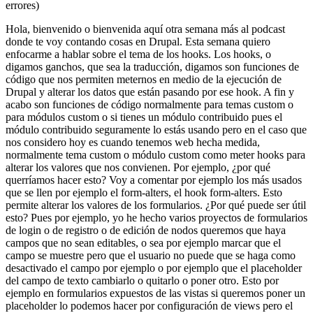
errores)
Hola, bienvenido o bienvenida aquí otra semana más al podcast
donde te voy contando cosas en Drupal. Esta semana quiero
enfocarme a hablar sobre el tema de los hooks. Los hooks, o
digamos ganchos, que sea la traducción, digamos son funciones de
código que nos permiten meternos en medio de la ejecución de
Drupal y alterar los datos que están pasando por ese hook. A fin y
acabo son funciones de código normalmente para temas custom o
para módulos custom o si tienes un módulo contribuido pues el
módulo contribuido seguramente lo estás usando pero en el caso que
nos considero hoy es cuando tenemos web hecha medida,
normalmente tema custom o módulo custom como meter hooks para
alterar los valores que nos convienen. Por ejemplo, ¿por qué
querríamos hacer esto? Voy a comentar por ejemplo los más usados
que se llen por ejemplo el form-alters, el hook form-alters. Esto
permite alterar los valores de los formularios. ¿Por qué puede ser útil
esto? Pues por ejemplo, yo he hecho varios proyectos de formularios
de login o de registro o de edición de nodos queremos que haya
campos que no sean editables, o sea por ejemplo marcar que el
campo se muestre pero que el usuario no puede que se haga como
desactivado el campo por ejemplo o por ejemplo que el placeholder
del campo de texto cambiarlo o quitarlo o poner otro. Esto por
ejemplo en formularios expuestos de las vistas si queremos poner un
placeholder lo podemos hacer por configuración de views pero el