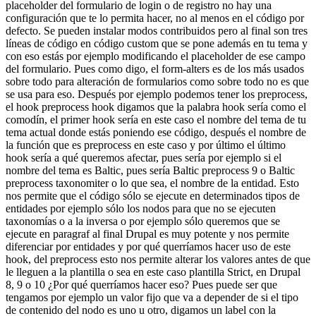
placeholder del formulario de login o de registro no hay una
configuración que te lo permita hacer, no al menos en el código por
defecto. Se pueden instalar modos contribuidos pero al final son tres
líneas de código en código custom que se pone además en tu tema y
con eso estás por ejemplo modificando el placeholder de ese campo
del formulario. Pues como digo, el form-alters es de los más usados
sobre todo para alteración de formularios como sobre todo no es que
se usa para eso. Después por ejemplo podemos tener los preprocess,
el hook preprocess hook digamos que la palabra hook sería como el
comodín, el primer hook sería en este caso el nombre del tema de tu
tema actual donde estás poniendo ese código, después el nombre de
la función que es preprocess en este caso y por último el último
hook sería a qué queremos afectar, pues sería por ejemplo si el
nombre del tema es Baltic, pues sería Baltic preprocess 9 o Baltic
preprocess taxonomiter o lo que sea, el nombre de la entidad. Esto
nos permite que el código sólo se ejecute en determinados tipos de
entidades por ejemplo sólo los nodos para que no se ejecuten
taxonomías o a la inversa o por ejemplo sólo queremos que se
ejecute en paragraf al final Drupal es muy potente y nos permite
diferenciar por entidades y por qué querríamos hacer uso de este
hook, del preprocess esto nos permite alterar los valores antes de que
le lleguen a la plantilla o sea en este caso plantilla Strict, en Drupal
8, 9 o 10 ¿Por qué querríamos hacer eso? Pues puede ser que
tengamos por ejemplo un valor fijo que va a depender de si el tipo
de contenido del nodo es uno u otro, digamos un label con la