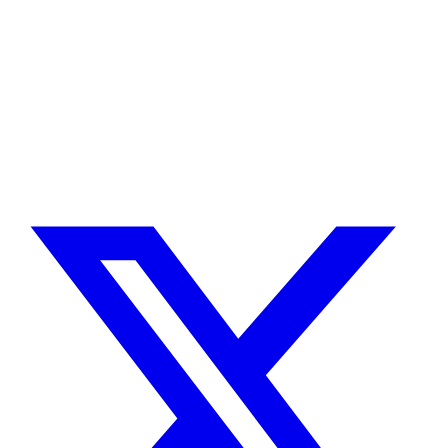
Desarrollador Drupal senior, freelance, especializado en lo más
complejo: migraciones, sitios multilingüe, plataformas SaaS e
integración con Stripe. Uso IA para reducir tiempos y costes de
entrega, con revisión experta en cada línea de código.
Sin agencias, sin intermediarios. Contacto directo con quien hace el
trabajo.
CUÉNTAME SOBRE TU PROYECTO