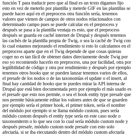
función T para traducir pero que al final es un texto digamos fijo
esto en vez de meterlo por plantilla y meterle GIF en las plantillas se
puede hacer aquí en el preprocess otra función sería, tenemos
valores que vienen de campos de otros nodos relacionados con
determinado campo pues se puede calcular en el preprocess y
después se pasa a la plantilla ventaja es esto, que el preprocess
después se guarda en caché internet de Drupal y después tenemos
las cachés de la plantilla propia de Twig, o sea la caché de Twig con
lo cual estamos mejorando el rendimiento si esto lo calculamos en el
preprocess aparte que en el Twig depende de que cosas quieras
coger no es tan fácil de obtener datos directamente desde Twig por
eso yo recomiendo hacerlo en preprocess, una por facilidad, otra por
legilibilidad de código y otra por rendimiento y después por ejemplo
tenemos otros hooks que se pueden lanzar tenemos varios de ellos,
el presafe de los nodos o de las taxonomías el update o el insert, al
final hay cantidad de hooks que te puedes mirar la API interna de
Drupal que está bien documentada pero por ejemplo el más usado es
el presafe que esto nos permite, o sea el hook entity type presafe que
nos permite básicamente editar los valores antes de que se guarden
por ejemplo sería el primer hook, el primer token, sería el nombre
del módulo por ejemplo si se llama módulo custom, pues sería
módulo custom después el entity type sería en este caso node o
taxonomiterm o lo que sea con lo cual sería módulo custom node y
después presafe, módulo custom node presafe con esto solo
afectaría, si se iba ejecutando dentro del módulo custom afectaría