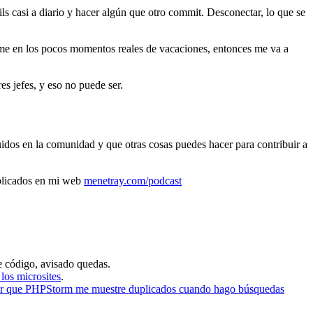
s casi a diario y hacer algún que otro commit. Desconectar, lo que se
erme en los pocos momentos reales de vacaciones, entonces me va a
s jefes, y eso no puede ser.
idos en la comunidad y que otras cosas puedes hacer para contribuir a
ublicados en mi web
menetray.com/podcast
e código, avisado quedas.
los microsites
.
r que PHPStorm me muestre duplicados cuando hago búsquedas