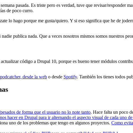
mana pasada. Es triste pero es verdad, tuve que revisar/responder mail
ías de poco curro.
zate lo hago porque me gusta/quiero. Y si eso significa que he de jod
 nadie publica nada. Que a veces nosotros mismos somos nuestros peore
actualizar código a Drupal 10, porque es bueno tener módulos contribu
podcatcher, desde la web
o desde
Spotify
. También los tienes todos p
nas
pesados de forma que el usuario no lo note tanto
. Hace falta un poco d
os hacer en Drupal para ir alternando el aspecto visual de cada uno de 
iona uno de los problemas que tengo en algunos proyectos.
Como evita