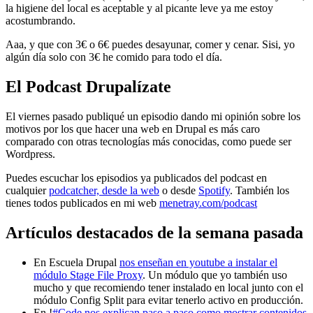
la higiene del local es aceptable y al picante leve ya me estoy
acostumbrando.
Aaa, y que con 3€ o 6€ puedes desayunar, comer y cenar. Sisi, yo
algún día solo con 3€ he comido para todo el día.
El Podcast Drupalízate
El viernes pasado publiqué un episodio dando mi opinión sobre los
motivos por los que hacer una web en Drupal es más caro
comparado con otras tecnologías más conocidas, como puede ser
Wordpress.
Puedes escuchar los episodios ya publicados del podcast en
cualquier
podcatcher, desde la web
o desde
Spotify
. También los
tienes todos publicados en mi web
menetray.com/podcast
Artículos destacados de la semana pasada
En Escuela Drupal
nos enseñan en youtube a instalar el
módulo Stage File Proxy
. Un módulo que yo también uso
mucho y que recomiendo tener instalado en local junto con el
módulo Config Split para evitar tenerlo activo en producción.
En !
#Code
nos explican paso a paso como mostrar contenidos