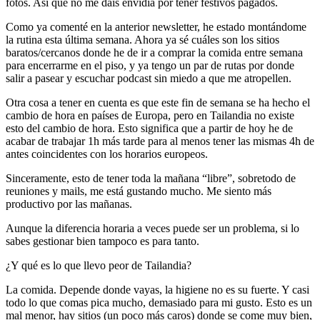
fotos. Así que no me dais envidia por tener festivos pagados.
Como ya comenté en la anterior newsletter, he estado montándome
la rutina esta última semana. Ahora ya sé cuáles son los sitios
baratos/cercanos donde he de ir a comprar la comida entre semana
para encerrarme en el piso, y ya tengo un par de rutas por donde
salir a pasear y escuchar podcast sin miedo a que me atropellen.
Otra cosa a tener en cuenta es que este fin de semana se ha hecho el
cambio de hora en países de Europa, pero en Tailandia no existe
esto del cambio de hora. Esto significa que a partir de hoy he de
acabar de trabajar 1h más tarde para al menos tener las mismas 4h de
antes coincidentes con los horarios europeos.
Sinceramente, esto de tener toda la mañana “libre”, sobretodo de
reuniones y mails, me está gustando mucho. Me siento más
productivo por las mañanas.
Aunque la diferencia horaria a veces puede ser un problema, si lo
sabes gestionar bien tampoco es para tanto.
¿Y qué es lo que llevo peor de Tailandia?
La comida. Depende donde vayas, la higiene no es su fuerte. Y casi
todo lo que comas pica mucho, demasiado para mi gusto. Esto es un
mal menor, hay sitios (un poco más caros) donde se come muy bien,