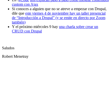
custom con Ajax
Si conoces a alguien que no se atreve a empezar con Drupal,
dile que
este viernes 4 de noviembre hay un taller presencial
de “Introducción a Drupal” (y se emite en directo por Zoom
también)
Y el próximo miércoles 9 hay
una charla sobre crear un
CRUD con Drupal
Saludos
Robert Menetray
¿Necesitas un experto en Drupal?
Desarrollador Drupal senior, freelance, especializado en lo más
complejo: migraciones, sitios multilingüe, plataformas SaaS e
integración con Stripe. Uso IA para reducir tiempos y costes de
entrega, con revisión experta en cada línea de código.
Sin agencias, sin intermediarios. Contacto directo con quien hace el
trabajo.