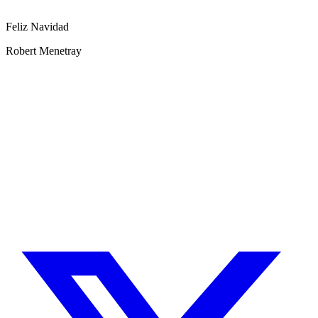
Feliz Navidad
Robert Menetray
¿Necesitas un experto en Drupal?
Desarrollador Drupal senior, freelance, especializado en lo más
complejo: migraciones, sitios multilingüe, plataformas SaaS e
integración con Stripe. Uso IA para reducir tiempos y costes de
entrega, con revisión experta en cada línea de código.
Sin agencias, sin intermediarios. Contacto directo con quien hace el
trabajo.
CUÉNTAME SOBRE TU PROYECTO