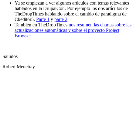
Ya se empiezan a ver algunos artículos con temas relevantes
hablados en la DrupalCon. Por ejemplo los dos artículos de
TheDropTimes hablando sobre el cambio de paradigma de
Ckeditor5.
Parte 1
y
parte 2
.
También en TheDropTimes
nos resumen las charlas sobre las
actualizaciones automáticas y sobre el proyecto Project
Browser
Saludos
Robert Menetray
¿Necesitas un experto en Drupal?
Desarrollador Drupal senior, freelance, especializado en lo más
complejo: migraciones, sitios multilingüe, plataformas SaaS e
integración con Stripe. Uso IA para reducir tiempos y costes de
entrega, con revisión experta en cada línea de código.
Sin agencias, sin intermediarios. Contacto directo con quien hace el
trabajo.