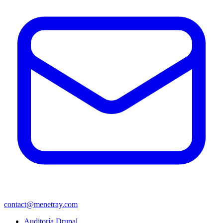
contact@menetray.com
Menú
Auditoría Drupal