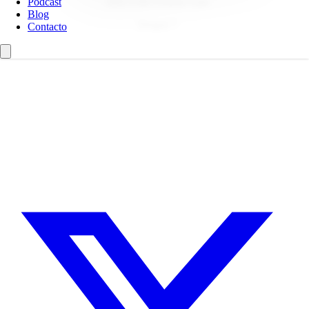
Podcast
ADG-FAD Premios Laus
Blog
Drupal 7
Contacto
¿Necesitas un experto en Drupal?
Desarrollador Drupal senior, freelance, especializado en lo más
complejo: migraciones, sitios multilingüe, plataformas SaaS e
integración con Stripe. Uso IA para reducir tiempos y costes de
entrega, con revisión experta en cada línea de código.
Sin agencias, sin intermediarios. Contacto directo con quien hace el
trabajo.
CUÉNTAME SOBRE TU PROYECTO