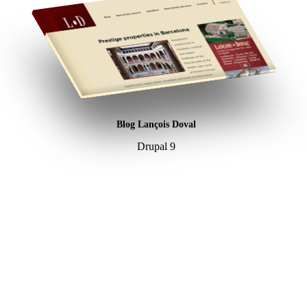
Blog Lançois Doval
Drupal 9
¿Necesitas un experto en Drupal?
Desarrollador Drupal senior, freelance, especializado en lo más
complejo: migraciones, sitios multilingüe, plataformas SaaS e
integración con Stripe. Uso IA para reducir tiempos y costes de
entrega, con revisión experta en cada línea de código.
Sin agencias, sin intermediarios. Contacto directo con quien hace el
trabajo.
CUÉNTAME SOBRE TU PROYECTO