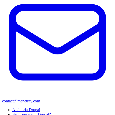
contact@menetray.com
Menú
Auditoría Drupal
del
¿Por qué elegir Drupal?